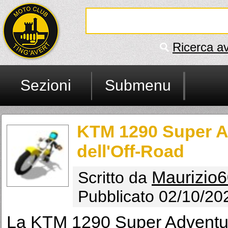
Ricerca a
Sezioni
Submenu
KTM 1290 Super A
dell'Off-Road
Maurizio
Scritto da
Pubblicato 02/10/20
La KTM 1290 Super Adventu