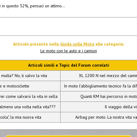
tri in questo 52%, pensaci un attimo…
Articolo presente nella
Guida sulla Moto
alla categoria:
Le moto con le auto e i camion
Articoli simili e Topic del Forum correlati
 multa? No, ti salvo la vita
XL 1200 N nel mezzo del cammi
he e motociclette
In moto l'abbigliamento tecnico fa la dif
e: come salvarsi la vita in sella
Quanti KM hai percorso in moto
almeno una volta nella vita???
Il viaggio della vi
cola", la mia nuova vita
Airbag per moto. La nostra vita 