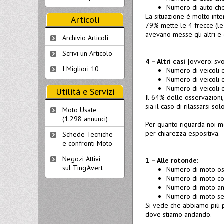
Numero di auto che
La situazione è molto inter
Articoli
79% mette le 4 frecce (le 
avevano messe gli altri e 
Archivio Articoli
Scrivi un Articolo
4 – Altri casi
[ovvero: svol
I Migliori 10
Numero di veicoli o
Numero di veicoli 
Numero di veicoli 
Utilità e Servizi
Il 64% delle osservazioni,
sia il caso di rilassarsi s
Moto Usate
(1.298 annunci)
Per quanto riguarda noi mo
per chiarezza espositiva.
Schede Tecniche
e confronti Moto
Negozi Attivi
1 – Alle rotonde
:
sul Ting'Avert
Numero di moto os
Numero di moto con
Numero di moto anc
Numero di moto sen
Si vede che abbiamo più pa
dove stiamo andando.