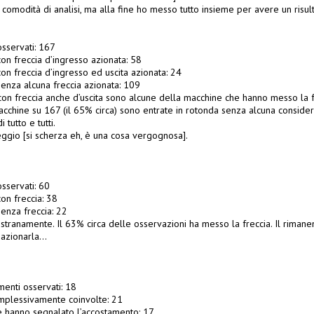
r comodità di analisi, ma alla fine ho messo tutto insieme per avere un risu
osservati: 167
on freccia d’ingresso azionata: 58
on freccia d’ingresso ed uscita azionata: 24
senza alcuna freccia azionata: 109
 con freccia anche d’uscita sono alcune della macchine che hanno messo la f
chine su 167 (il 65% circa) sono entrate in rotonda senza alcuna consideraz
tutto e tutti.
gio [si scherza eh, è una cosa vergognosa].
sservati: 60
on freccia: 38
enza freccia: 22
, stranamente. Il 63% circa delle osservazioni ha messo la freccia. Il rimane
i azionarla…
enti osservati: 18
mplessivamente coinvolte: 21
 hanno segnalato l’accostamento: 17