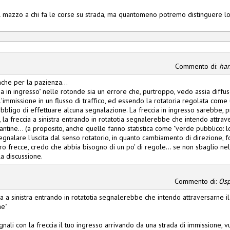
il mazzo a chi fa le corse su strada, ma quantomeno potremo distinguere 
Commento di:
ha
nche per la pazienza...
cia in ingresso" nelle rotonde sia un errore che, purtroppo, vedo assia diffus
l'immissione in un flusso di traffico, ed essendo la rotatoria regolata come
'obbligo di effettuare alcuna segnalazione. La freccia in ingresso sarebbe,
a, la freccia a sinistra entrando in rotatotia segnalerebbe che intendo attrav
antine... (a proposito, anche quelle fanno statistica come "verde pubblico: l
gnalare l'uscita dal senso rotatorio, in quanto cambiamento di direzione, 
ro frecce, credo che abbia bisogno di un po' di regole... se non sbaglio nel
 la discussione.
Commento di:
Osp
ccia a sinistra entrando in rotatotia segnalerebbe che intendo attraversarne 
ne"
ali con la freccia il tuo ingresso arrivando da una strada di immissione, vu