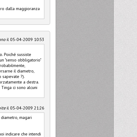
loro dalla maggioranza
nno
il 05-04-2009 10:53
o. Poiché sussiste
 un "senso obbligatorio"
 probabilmente,
ersarne il diametro,
o sapevate ?).
forzatamente a destra.
 Tinga ci sono alcuni
ite
il 05-04-2009 21:26
il diametro, magari
oi indicare che intendi