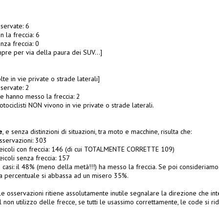
servate: 6
 la freccia: 6
za freccia: 0
mpre per via della paura dei SUV…]
te in vie private o strade laterali]
servate: 2
 hanno messo la freccia: 2
ociclisti NON vivono in vie private o strade laterali.
e
, e senza distinzioni di situazioni, tra moto e macchine, risulta che:
sservazioni: 303
eicoli con freccia: 146 (di cui TOTALMENTE CORRETTE 109)
icoli senza freccia: 157
i casi: il 48% (meno della metà!!!) ha messo la freccia. Se poi consideriamo
a percentuale si abbassa ad un misero 35%.
le osservazioni ritiene assolutamente inutile segnalare la direzione che in
l non utilizzo delle frecce, se tutti le usassimo correttamente, le code si 