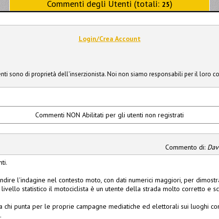
Commenti degli Utenti (totali:
)
25
Login/Crea Account
ti sono di proprietà dell'inserzionista. Noi non siamo responsabili per il loro c
Commenti NON Abilitati per gli utenti non registrati
Commento di:
Dav
ti.
ire l'indagine nel contesto moto, con dati numerici maggiori, per dimost
livello statistico il motociclista è un utente della strada molto corretto e s
a chi punta per le proprie campagne mediatiche ed elettorali sui luoghi com
.