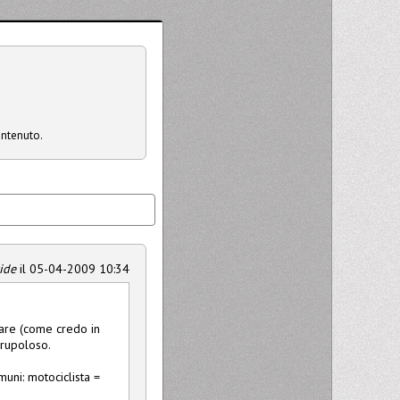
ontenuto.
ide
il 05-04-2009 10:34
rare (come credo in
crupoloso.
uni: motociclista =