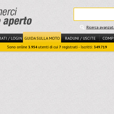
Ricerca avanzat
ATI / LOGIN
GUIDA SULLA MOTO
RADUNI / USCITE
COMP
Sono online
utenti di cui
registrati - Iscritti:
3.954
7
349.719