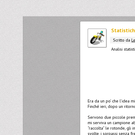
Statistich
Scritto da
L
Analisi stati
Era da un po’ che l’idea m
Finché ieri, dopo un ritor
Servono due piccole premess
mi serviva un campione ab
“raccolta” le rotonde, gli 
svolte, i sorpassi senza fr