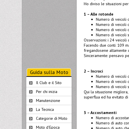
Ho diviso le situazioni pe
1 – Alle rotonde
Numero di veicoli 
Numero di veicoli c
Numero di veicoli c
Numero di veicoli 
Osservazioni: i 24 veicoli
Facendo due conti: 109 mac
fregandosene altamente di 
Sinceramente: pensavo peg
2 – Incroci
Guida sulla Moto
Numero di veicoli o
Numero di veicoli c
Il Club e il Sito
Numero di veicoli s
Per chi inizia
Qui la situazione migliora
superflua ed ha evitato d
Manutenzione
La Tecnica
3 – Accostamenti
Numero di accostam
Categorie di Moto
Numero di auto co
Moto d'Epoca
Numero di auto che