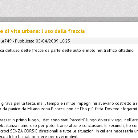
e di vita urbana: l'uso della freccia
ele749
- Pubblicato 05/04/2009 10:23
stica dell'uso delle frecce da parte delle auto e moto nel traffico cittadino
i girava per la testa, ma il tempo e i mille impegni mi avevano costretto a r
no da panico da Milano zona Bicocca, non ce l’ho più fatta. Dovevo sfogarmi.
e: in primo luogo, i dati sono stati “raccolti” lungo diversi viaggi, nell’arc
bastanza numeroso per poter trarre alcune conclusioni. In secundis, ho con
incroci SENZA CORSIE direzionali e tutte le situazioni in cui era necessaria 
eccia li ho lasciati perdere per ovvi motivi].