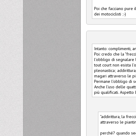
Poi che facciano pure 
dei motociclisti ;-)
Intanto: complimenti, a
Poi: credo che la "frec
l'obbligo di segnalare 
tout court non esista l
pleonastica; addirittur
magari attraverso le pi
Permane l'obbligo di se
Anche l'uso delle quatt
più qualificati. Aspetto
"addirittura, la fre
attraverso le pianti
perché? quando segn