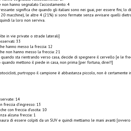
 non hanno segnalato l’accostamento: 4
essante: significa che quando gli italiani sono nei guai, per essere fini, lo di
20 macchine), le altre 4 (21%) si sono fermate senza avvisare quelli dietro 
quindi la loro non serviva.
te in vie private o strade laterali]
sservati: 33
che hanno messo la freccia: 12
che non hanno messo la freccia: 21
 quando sta rientrando verso casa, decide di spegnere il cervello [e le frec
olo quando mettono il piede in casa, non prima [per fortuna, direi!!]
tociclisti, purtroppo il campione è abbastanza piccolo, non è certamente i
servate: 14
 freccia d’ingresso: 13
he con freccia d’uscita: 10
za alcuna freccia: 1
ura di essere colpiti da un SUV e quindi mettiamo le mani avanti [ovvero s