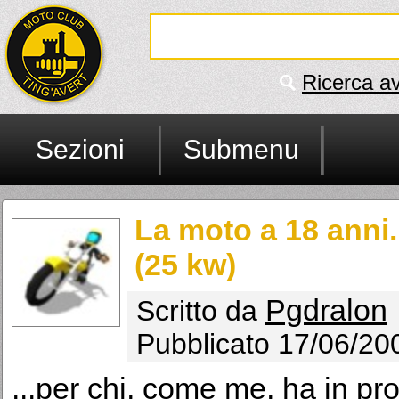
Ricerca a
Sezioni
Submenu
La moto a 18 anni...
(25 kw)
Pgdralon
Scritto da
Pubblicato 17/06/20
...per chi, come me, ha in p