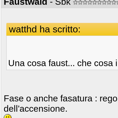
Faustwald
- Sbk
watthd ha scritto:
Una cosa faust... che cosa 
Fase o anche fasatura : regol
dell'accensione.