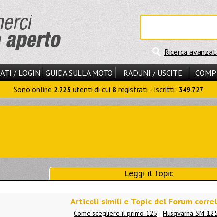
Ricerca avanzat
ATI / LOGIN
GUIDA SULLA MOTO
RADUNI / USCITE
COMP
Sono online
utenti di cui
registrati - Iscritti:
2.725
8
349.727
Leggi il Topic
Articoli simili e Topic del Forum correl
Come scegliere il primo 125
-
Husqvarna SM 125