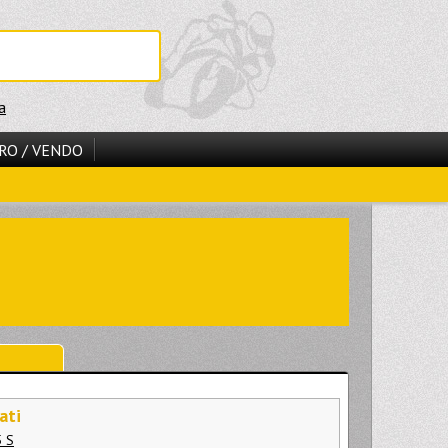
a
RO / VENDO
ati
 S