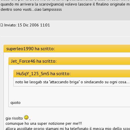
quando mi arrivera la scarov(pancia) volevo lasciare il finalino originale
dentro sono vuoti...ciao lampssssss
Inviato: 15 Dic 2006 11:01
superleo1990 ha scritto:
Jet_Force46 ha scritto:
HuSqY_125_SmS ha scritto:
noto ke leogab sta "attaccando briga" o sindacando su ogni cosa..
quoto
gia risolto
,
comunque ho una super notizione per me!!!
allora ascoltate prorio stamani mi ha telefonato il mecca mio dello sc