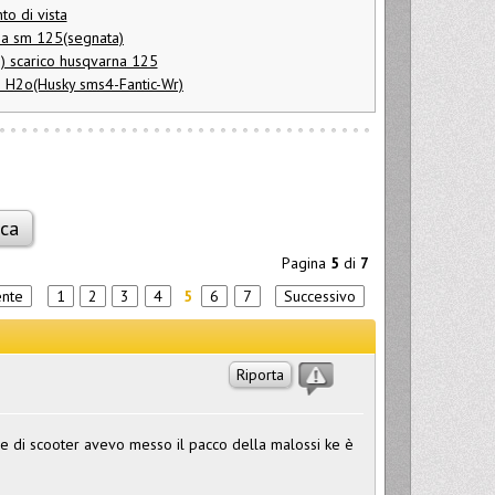
to di vista
na sm 125(segnata)
i) scarico husqvarna 125
i H2o(Husky sms4-Fantic-Wr)
Pagina
5
di
7
ente
1
2
3
4
5
6
7
Successivo
Riporta
ide di scooter avevo messo il pacco della malossi ke è