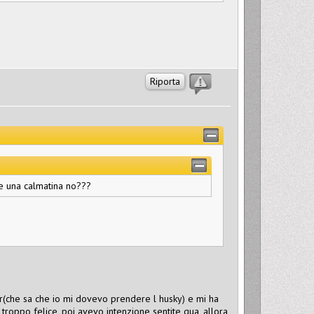
Riporta
be una calmatina no???
er(che sa che io mi dovevo prendere l husky) e mi ha
 troppo felice, poi avevo intenzione sentite qua, allora