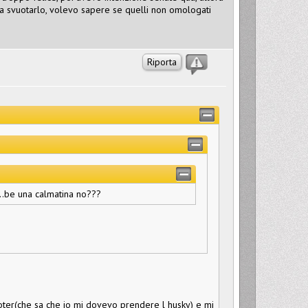
 ma svuotarlo, volevo sapere se quelli non omologati
Riporta
...be una calmatina no???
ooter(che sa che io mi dovevo prendere l husky) e mi