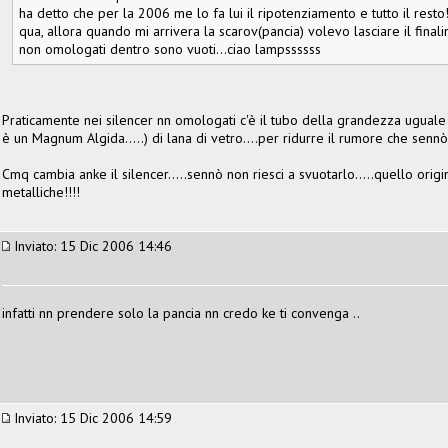
ha detto che per la 2006 me lo fa lui il ripotenziamento e tutto il resto
qua, allora quando mi arrivera la scarov(pancia) volevo lasciare il fina
non omologati dentro sono vuoti...ciao lampssssss
Praticamente nei silencer nn omologati c'è il tubo della grandezza uguale a
è un Magnum Algida.....) di lana di vetro....per ridurre il rumore che sennò
Cmq cambia anke il silencer.....sennò non riesci a svuotarlo.....quello orig
metalliche!!!!
Inviato: 15 Dic 2006 14:46
infatti nn prendere solo la pancia nn credo ke ti convenga ..
Inviato: 15 Dic 2006 14:59