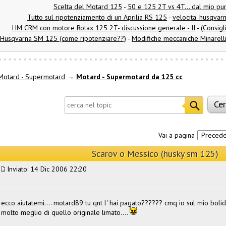
Scelta del Motard 125
-
50 e 125 2T vs 4T... dal mio pun
Tutto sul ripotenziamento di un Aprilia RS 125
-
velocita' husqvar
HM CRM con motore Rotax 125 2T- discussione generale - II
-
(Consigl
Husqvarna SM 125 (come ripotenziare??)
-
Modifiche meccaniche Minarell
Motard - Supermotard
→
Motard - Supermotard da 125 cc
Vai a pagina
Preced
Scarov o Messico (husky sm 125)
Inviato: 14 Dic 2006 22:20
ecco aiutatemi.... motard89 tu qnt l' hai pagato?????? cmq io sul mio bol
molto meglio di quello originale limato....