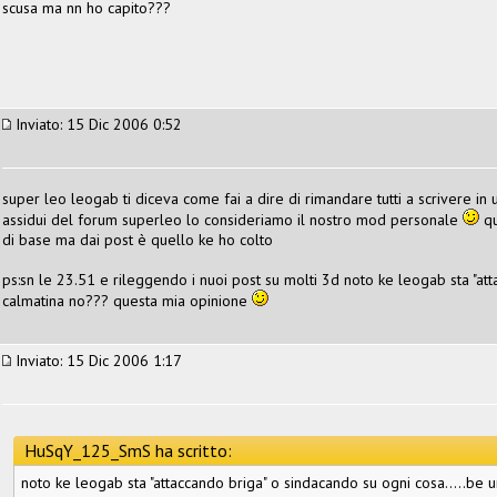
scusa ma nn ho capito???
Inviato: 15 Dic 2006 0:52
super leo leogab ti diceva come fai a dire di rimandare tutti a scrivere in u
assidui del forum superleo lo consideriamo il nostro mod personale
qu
di base ma dai post è quello ke ho colto
ps:sn le 23.51 e rileggendo i nuoi post su molti 3d noto ke leogab sta "at
calmatina no??? questa mia opinione
Inviato: 15 Dic 2006 1:17
HuSqY_125_SmS ha scritto:
noto ke leogab sta "attaccando briga" o sindacando su ogni cosa.....be 