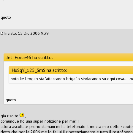
quoto
Inviato: 15 Dic 2006 9:39
Jet_Force46 ha scritto:
HuSqY_125_SmS ha scritto:
noto ke leogab sta "attaccando briga" o sindacando su ogni cosa.....
quoto
gia risolto
,
comunque ho una super notizione per me!!!
allora ascoltate prorio stamani mi ha telefonato il mecca mio dello scoot
detto che per la 2006 me lo fa lui il ripotenziamento e tutto il resto! sono