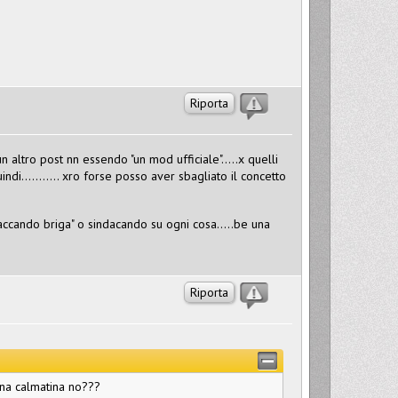
Riporta
n altro post nn essendo "un mod ufficiale".....x quelli
indi........... xro forse posso aver sbagliato il concetto
taccando briga" o sindacando su ogni cosa.....be una
Riporta
una calmatina no???