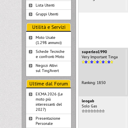
Lista Utenti
Gruppi Utenti
Utilità e Servizi
Moto Usate
(1.298 annunci)
Schede Tecniche
superleo1990
e confronti Moto
Very Important Tinga
Negozi Attivi
sul Ting'Avert
Ranking: 1850
Ultime dal Forum
EICMA 2026 (Le
moto più
leogab
interessanti del
Solo Gas
2027)
Presentazione
Personale