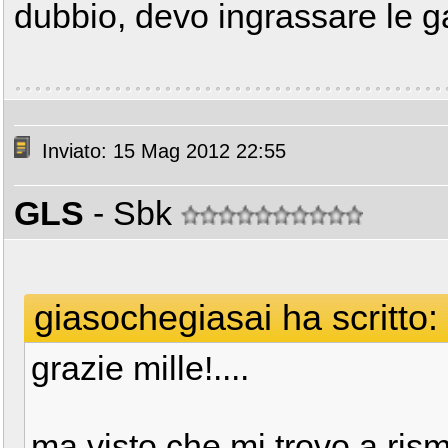
dubbio, devo ingrassare le 
Inviato: 15 Mag 2012 22:55
GLS
- Sbk
giasochegiasai ha scritto:
grazie mille!....
ma visto che mi trovo a ris