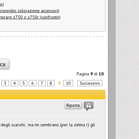
ri
(consiglio colorazione accessori)
mprare z750 o z750r (confronto)
Pagina
9
di
10
3
4
5
6
7
8
9
10
Successivo
Riporta
egli scarichi.. ma mi sembrano (per la zetina r) gli