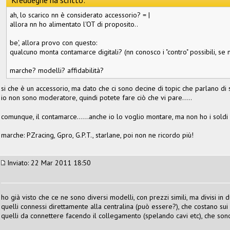
ah, lo scarico nn è considerato accessorio? = |
allora nn ho alimentato l'OT di proposito..
be', allora provo con questo:
qualcuno monta contamarce digitali? (nn conosco i "contro" possibili, se n
marche? modelli? affidabilità?
si che è un accessorio, ma dato che ci sono decine di topic che parlano di
io non sono moderatore, quindi potete fare ciò che vi pare.....
comunque, il contamarce......anche io lo voglio montare, ma non ho i soldi
marche: PZracing, Gpro, G.P.T., starlane, poi non ne ricordo più!
Inviato: 22 Mar 2011 18:50
ho già visto che ce ne sono diversi modelli, con prezzi simili, ma divisi in 
quelli connessi direttamente alla centralina (può essere?), che costano su
quelli da connettere facendo il collegamento (spelando cavi etc), che son