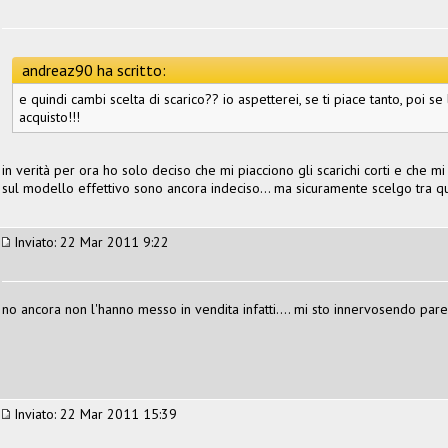
andreaz90 ha scritto:
e quindi cambi scelta di scarico?? io aspetterei, se ti piace tanto, poi se 
acquisto!!!
in verità per ora ho solo deciso che mi piacciono gli scarichi corti e che mi
sul modello effettivo sono ancora indeciso... ma sicuramente scelgo tra qu
Inviato: 22 Mar 2011 9:22
no ancora non l'hanno messo in vendita infatti.... mi sto innervosendo parec
Inviato: 22 Mar 2011 15:39