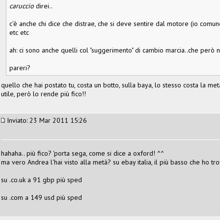
caruccio
direi..
c'è anche chi dice che distrae, che si deve sentire dal motore (io comunq
etc etc
ah: ci sono anche quelli col "suggerimento" di cambio marcia..che però 
pareri?
quello che hai postato tu, costa un botto, sulla baya, lo stesso costa la metà
utile, però lo rende più fico!!
Inviato: 23 Mar 2011 15:26
hahaha.. più fico? 'porta sega, come si dice a oxford! ^^
ma vero Andrea l'hai visto alla metà? su ebay italia, il più basso che ho t
su .co.uk a 91 gbp più sped
su .com a 149 usd più sped