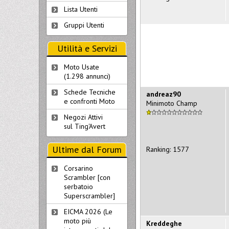
Lista Utenti
Gruppi Utenti
Utilità e Servizi
Moto Usate
(1.298 annunci)
Schede Tecniche
andreaz90
e confronti Moto
Minimoto Champ
Negozi Attivi
sul Ting'Avert
Ultime dal Forum
Ranking: 1577
Corsarino
Scrambler [con
serbatoio
Superscrambler]
EICMA 2026 (Le
moto più
Kreddeghe