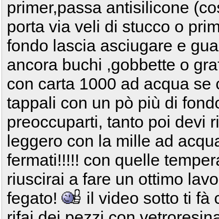
primer,passa antisilicone (c
porta via veli di stucco o pr
fondo lascia asciugare e gua
ancora buchi ,gobbette o gra
con carta 1000 ad acqua se ci
tappali con un pò più di fon
preoccuparti, tanto poi devi r
leggero con la mille ad acqua
fermati!!!!! con quelle tempera
riuscirai a fare un ottimo lavo
fegato!
il video sotto ti 
rifai dei pezzi con vetroresin