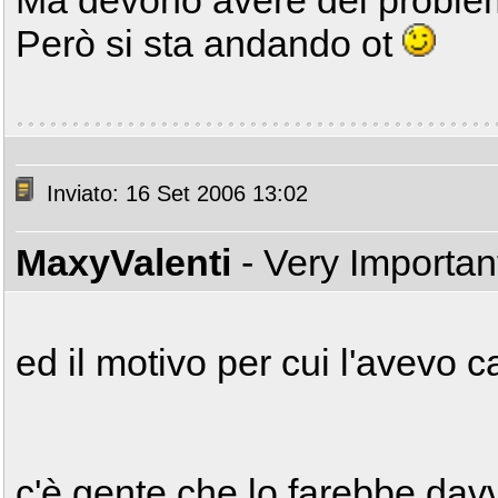
Ma devono avere dei problem
Però si sta andando ot
Inviato: 16 Set 2006 13:02
MaxyValenti
- Very Importa
ed il motivo per cui l'avevo c
c'è gente che lo farebbe davv