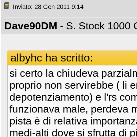
Inviato: 28 Gen 2011 9:14
Dave90DM
- S. Stock 100
albyhc ha scritto:
si certo la chiudeva parzia
proprio non servirebbe ( li 
depotenziamento) e l'rs co
funzionava male, perdeva mo
pista è di relativa importa
medi-alti dove si sfrutta di p