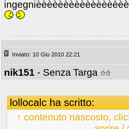
ingegnièèèèèèèèèèèèèèèè
Inviato: 10 Giu 2010 22:21
nik151
- Senza Targa
lollocalc ha scritto:
↑ contenuto nascosto, clic
aprire /