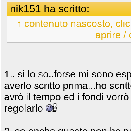
nik151 ha scritto:
↑ contenuto nascosto, clic
aprire /
1.. si lo so..forse mi sono e
averlo scritto prima...ho scr
avrò il tempo ed i fondi vorr
regolarlo
2..so anche questo non ho par