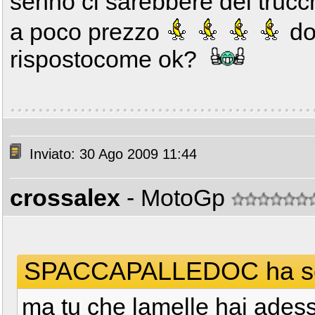
senno ci sarebbere dei trucch
a poco prezzo
do
rispostocome ok?
Inviato: 30 Ago 2009 11:44
crossalex
- MotoGp
SPACCAPALLEDOC ha scr
ma tu che lamelle hai adess