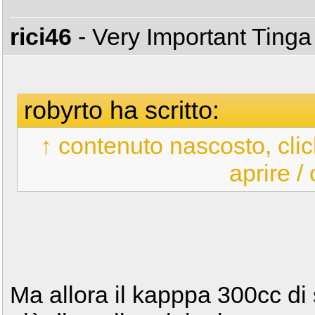
rici46
- Very Important Ting
robyrto ha scritto:
↑ contenuto nascosto, clic
aprire /
Ma allora il kapppa 300cc di 