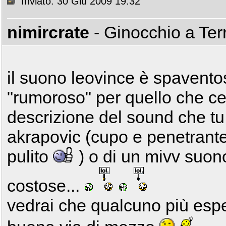
Inviato: 30 Giu 2009 19:32
nimircrate
- Ginocchio a Te
il suono leovince è spavent
"rumoroso" per quello che ce
descrizione del sound che tu 
akrapovic (cupo e penetrante
pulito
) o di un mivv suon
costose...
vedrai che qualcuno più espe