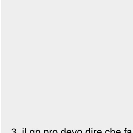
il gp pro devo dire che f