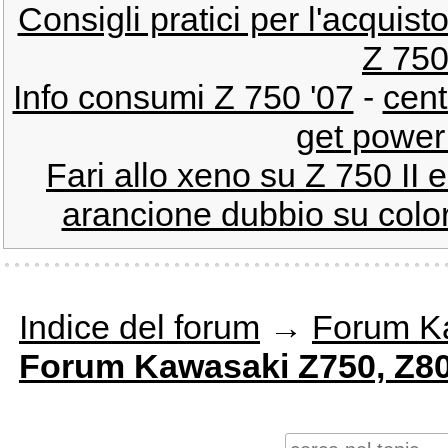
Consigli pratici per l'acquis
Z 750
Info consumi Z 750 '07
-
cent
get power 
Fari allo xeno su Z 750 II 
arancione dubbio su colora
Indice del forum
→
Forum K
Forum Kawasaki Z750, Z80