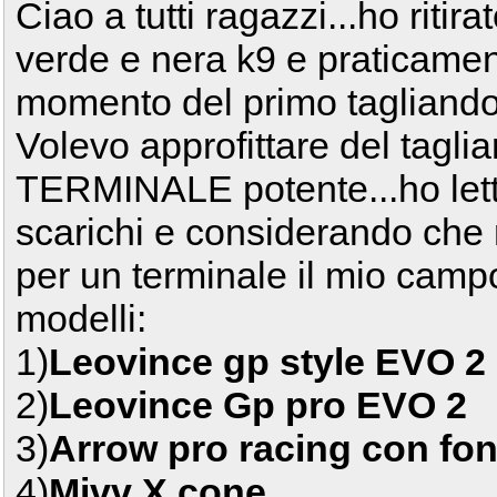
Ciao a tutti ragazzi...ho riti
verde e nera k9 e praticament
momento del primo tagliando
Volevo approfittare del tagl
TERMINALE potente...ho letto t
scarichi e considerando che
per un terminale il mio campo
modelli:
1)
Leovince gp style EVO 2
2)
Leovince Gp pro EVO 2
3)
Arrow pro racing con fon
4)
Mivv X cone