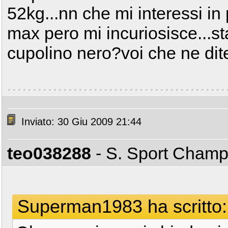
52kg...nn che mi interessi in 
max pero mi incuriosisce...s
cupolino nero?voi che ne di
Inviato: 30 Giu 2009 21:44
teo038288
- S. Sport Cham
Superman1983 ha scritto: