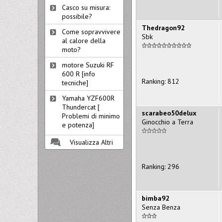
Casco su misura:
possibile?
Thedragon92
Come sopravvivere
Sbk
al calore della
moto?
motore Suzuki RF
600 R [info
Ranking: 812
tecniche]
Yamaha YZF600R
Thundercat [
scarabeo50delux
Problemi di minimo
Ginocchio a Terra
e potenza]
Visualizza Altri
Ranking: 296
bimba92
Senza Benza