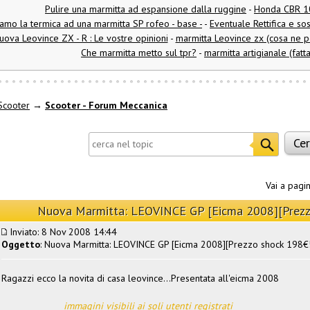
Pulire una marmitta ad espansione dalla ruggine
-
Honda CBR 1
amo la termica ad una marmitta SP rofeo - base -
-
Eventuale Rettifica e so
uova Leovince ZX - R : Le vostre opinioni
-
marmitta Leovince zx (cosa ne p
Che marmitta metto sul tpr?
-
marmitta artigianale (fatta
Scooter
→
Scooter - Forum Meccanica
Vai a pagi
Nuova Marmitta: LEOVINCE GP [Eicma 2008][Prezz
Inviato: 8 Nov 2008 14:44
Oggetto
: Nuova Marmitta: LEOVINCE GP [Eicma 2008][Prezzo shock 198€!
Ragazzi ecco la novita di casa leovince...Presentata all'eicma 2008
immagini visibili ai soli utenti registrati