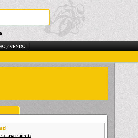
a
RO / VENDO
ati
ente una marmitta