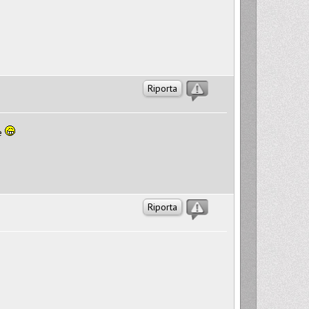
Riporta
le
Riporta