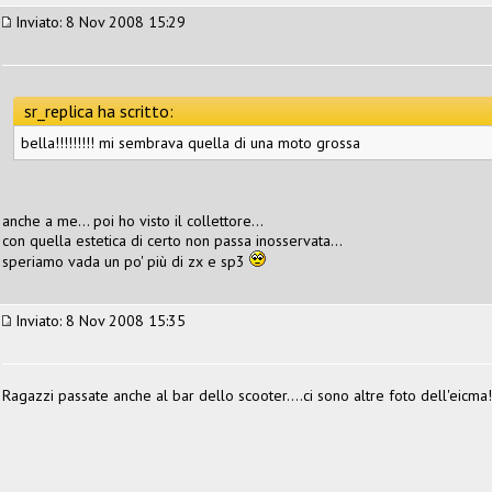
Inviato: 8 Nov 2008 15:29
sr_replica ha scritto:
bella!!!!!!!!! mi sembrava quella di una moto grossa
anche a me... poi ho visto il collettore...
con quella estetica di certo non passa inosservata...
speriamo vada un po' più di zx e sp3
Inviato: 8 Nov 2008 15:35
Ragazzi passate anche al bar dello scooter....ci sono altre foto dell'eicma