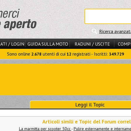
Ricerca avanzat
ATI / LOGIN
GUIDA SULLA MOTO
RADUNI / USCITE
COMP
Sono online
utenti di cui
registrati - Iscritti:
2.678
12
349.729
Leggi il Topic
Articoli simili e Topic del Forum correl
La marmitta per scooter 50cc
-
Pulire esternamente e internam