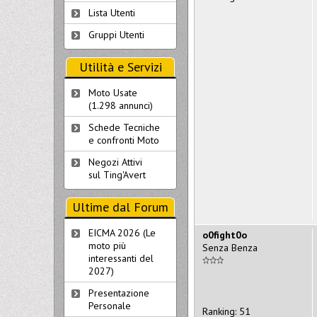
Lista Utenti
Gruppi Utenti
Utilità e Servizi
Moto Usate
(1.298 annunci)
Schede Tecniche
e confronti Moto
Negozi Attivi
sul Ting'Avert
Ultime dal Forum
EICMA 2026 (Le
o0fight0o
moto più
Senza Benza
interessanti del
2027)
Presentazione
Personale
Ranking: 51