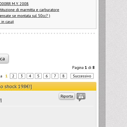
000RR M.Y. 2008
stituzione di marmitta e carburatore
ensate se montata sul 50cc? )
 in casa)
Pagina
1
di
8
na
1
2
3
4
5
6
7
8
Successivo
o shock 198€!]
Riporta
]