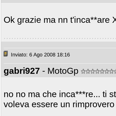
Ok grazie ma nn t'inca**are
Inviato: 6 Ago 2008 18:16
gabri927
- MotoGp
no no ma che inca***re... ti 
voleva essere un rimprovero i