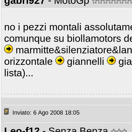
gabri927
- MotoGp
no i pezzi montali assolutame
comunque su biollamotors dev
marmitte&silenziatore&lan
orizzontale
giannelli
gia
lista)...
Inviato: 6 Ago 2008 18:05
Leo-f12
- Senza Benza