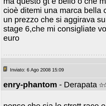
ma questo gt è bello o che m
cioè ditemi una marca bella 
un prezzo che si aggirava su
stage 6,che mi consigliate v
euro
Inviato: 6 Ago 2008 15:09
enry-phantom
- Derapata
penso che sia lo strett race 