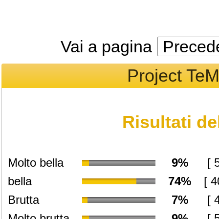
Vai a pagina
Preced
Project TeM
Risultati d
Molto bella
9%
[ 
bella
74%
[ 4
Brutta
7%
[ 
Molto brutta
9%
[ 