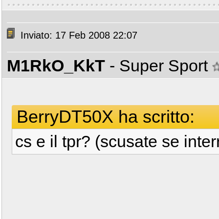
Inviato: 17 Feb 2008 22:07
M1RkO_KkT
- Super Sport
BerryDT50X ha scritto:
cs e il tpr? (scusate se int