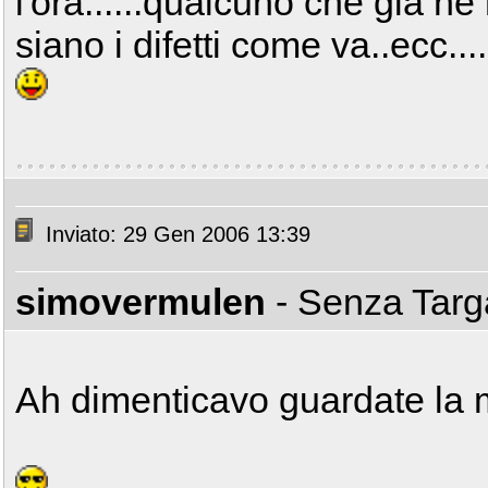
l'ora......qualcuno che già n
siano i difetti come va..ecc...
Inviato: 29 Gen 2006 13:39
simovermulen
- Senza Tar
Ah dimenticavo guardate la mi