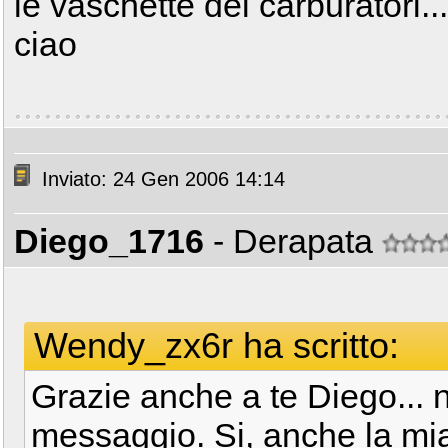
le vaschette dei carburatori.....
ciao
Inviato: 24 Gen 2006 14:14
Diego_1716
- Derapata
Wendy_zx6r ha scritto:
Grazie anche a te Diego... n
messaggio. Si, anche la mi