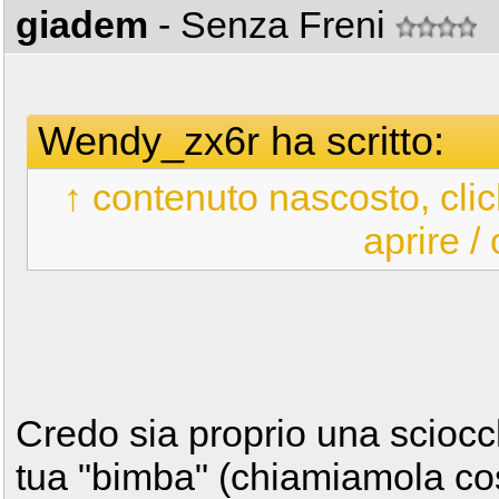
giadem
- Senza Freni
Wendy_zx6r ha scritto:
↑ contenuto nascosto, clic
aprire /
Credo sia proprio una sciocc
tua "bimba" (chiamiamola così