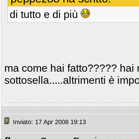
di tutto e di più
ma come hai fatto????? hai m
sottosella.....altrimenti è imp
Inviato: 17 Apr 2008 19:13