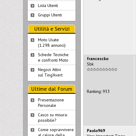
Lista Utenti
Gruppi Utenti
Utilità e Servizi
Moto Usate
(1.298 annunci)
Schede Tecniche
francescko
e confronti Moto
Sbk
Negozi Attivi
sul Ting'Avert
Ultime dal Forum
Ranking: 933
Presentazione
Personale
Casco su misura:
possibile?
Come sopravvivere
Paolo969
al calore della