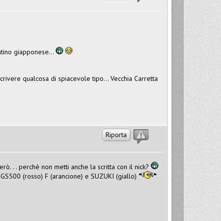
antino giapponese...
scrivere qualcosa di spiacevole tipo... Vecchia Carretta
Riporta
rò. . . perchè non metti anche la scritta con il nick?
atto GS500 (rosso) F (arancione) e SUZUKI (giallo)