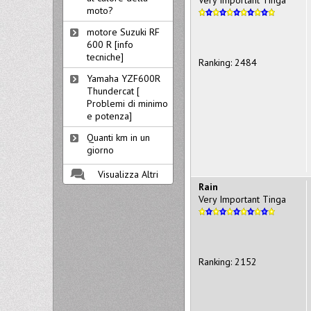
Very Important Tinga
moto?
motore Suzuki RF
600 R [info
tecniche]
Ranking: 2484
Yamaha YZF600R
Thundercat [
Problemi di minimo
e potenza]
Quanti km in un
giorno
Visualizza Altri
Rain
Very Important Tinga
Ranking: 2152