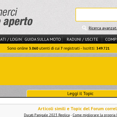
Ricerca avanzat
ATI / LOGIN
GUIDA SULLA MOTO
RADUNI / USCITE
COMP
Sono online
utenti di cui
registrati - Iscritti:
3.060
7
349.721
Leggi il Topic
Articoli simili e Topic del Forum correl
Ducati Panigale 2023 Replica
-
Come migliorare la propria 