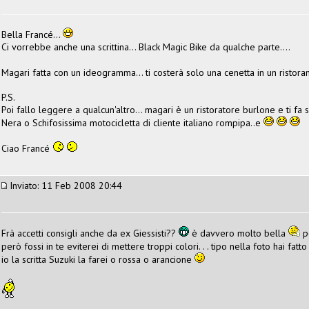
Bella Francé...
Ci vorrebbe anche una scrittina... Black Magic Bike da qualche parte....
Magari fatta con un ideogramma... ti costerà solo una cenetta in un ristor
P.S.
Poi fallo leggere a qualcun'altro... magari è un ristoratore burlone e ti fa 
Nera o Schifosissima motocicletta di cliente italiano rompipa..e
Ciao Francé
Inviato: 11 Feb 2008 20:44
Frà accetti consigli anche da ex Giessisti??
è davvero molto bella
pe
però fossi in te eviterei di mettere troppi colori. . . tipo nella foto hai f
io la scritta Suzuki la farei o rossa o arancione