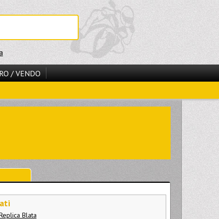
a
RO / VENDO
ati
Replica Blata