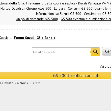
clone' della Cina: il fenomeno della copia e replica
-
Ducati Panigale V4 M
Harley-Davidson Chrono Alps 500 - La gara
-
Consumi GS 500 (quamti km pr
Informazioni su Suzuki GS 500
-
Censimento GS 5
Un po' di domande (GS 500)
-
GS 500 eventuale eliminazione ca
Suzuki
→
Forum Suzuki GS e Bandit
Vai a p
GS 500 f replica consigli
Inviato: 24 Nov 2007 11:05