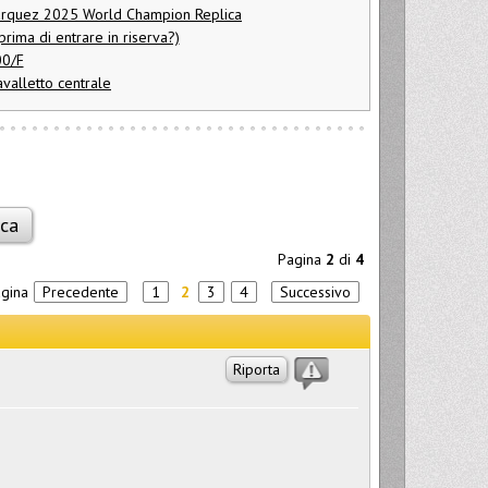
árquez 2025 World Champion Replica
ima di entrare in riserva?)
00/F
valletto centrale
Pagina
2
di
4
agina
Precedente
1
2
3
4
Successivo
Riporta