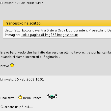
Inviato: 17 Feb 2008 14:13
francescko ha scritto:
detto fatto. Eccola davanti a Sisto a Ostia Lido durante il Prosecchino Da
Immagine:
Link a pagina di Img262.imageshack.us
Bravo Fà. . . vedo che hai fatto davvero un ottimo lavoro. . . e poi hai cam
quando ci siamo incontrati al Sagittario. . .
bravo
Inviato: 25 Feb 2008 16:01
L'hai fatta!!!
Bella Francé!!!
Guardate un pò qui....