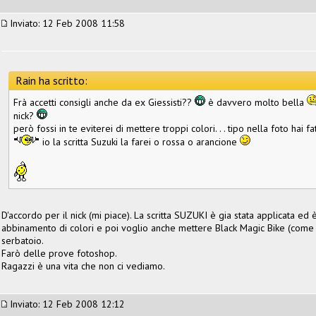
Inviato: 12 Feb 2008 11:58
Rain ha scritto:
Frà accetti consigli anche da ex Giessisti??
è davvero molto bella
nick?
però fossi in te eviterei di mettere troppi colori. . . tipo nella foto hai
io la scritta Suzuki la farei o rossa o arancione
D'accordo per il nick (mi piace). La scritta SUZUKI è gia stata applicata ed è
abbinamento di colori e poi voglio anche mettere Black Magic Bike (come s
serbatoio.
Farò delle prove fotoshop.
Ragazzi è una vita che non ci vediamo.
Inviato: 12 Feb 2008 12:12