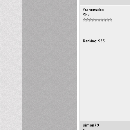
francescko
Sbk
Ranking: 933
simon79