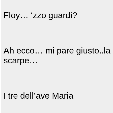
Floy… ‘zzo guardi?
Ah ecco… mi pare giusto..la 
scarpe…
I tre dell’ave Maria