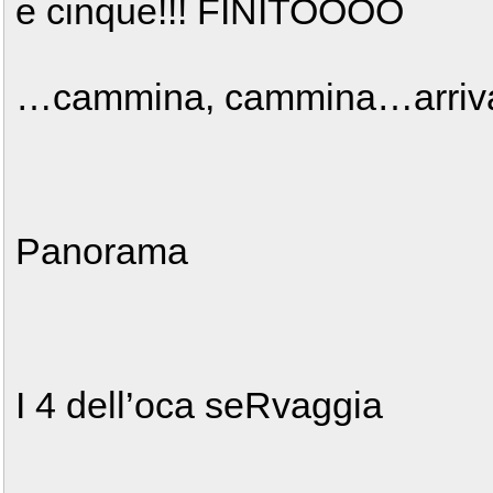
e cinque!!! FINITOOOO
…cammina, cammina…arrivar
Panorama
I 4 dell’oca seRvaggia