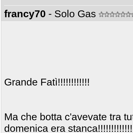
francy70
- Solo Gas
Grande Fatì!!!!!!!!!!!!
Ma che botta c'avevate tra tu
domenica era stanca!!!!!!!!!!!!