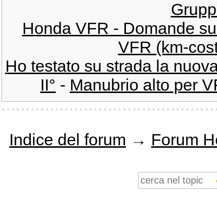
Grupp
Honda VFR - Domande sull
VFR (km-cost
Ho testato su strada la nuov
II°
-
Manubrio alto per VF
Indice del forum
→
Forum H