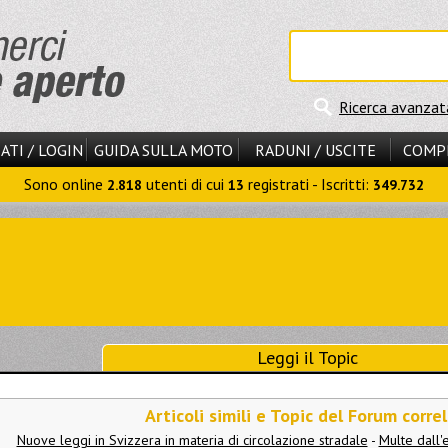
Ricerca avanzat
ATI / LOGIN
GUIDA SULLA MOTO
RADUNI / USCITE
COMP
Sono online
utenti di cui
registrati - Iscritti:
2.818
13
349.732
Leggi il Topic
Articoli simili e Topic del Forum correl
Nuove leggi in Svizzera in materia di circolazione stradale
-
Multe dall'e