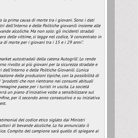
o la prima causa di morte tra i giovani. Sono i dati
 dell'Interno e delle Politiche giovanili insieme alle
vande alcoliche. Ma non solo: gli incidenti stradali
o delle vittime, si legge nel codice, "é concentrato in
a di morte per i giovani tra i 15 e i 29 anni".
rket autostradali della catena 'Autogrill'. Lo rende
no rivolto ai più giovani per la sicurezza stradale e
ell'Interno e delle Politiche Giovanili. L'unica
zzazione delle produzioni tipiche, con la possibilità di
di "prodotti che non rientrano nei consumi abituali
magine paese per i turisti in uscita. La società
rrà un piano d'iniziative volte a sensibilizzare sul
infine, per il secondo anno consecutivo e su iniziativa
est.
timonial del codice etico siglato dai Ministri
uttori di bevande alcoliche. Lo ha annunciato il
dice. Compito del campione sarà quello di spiegare ai