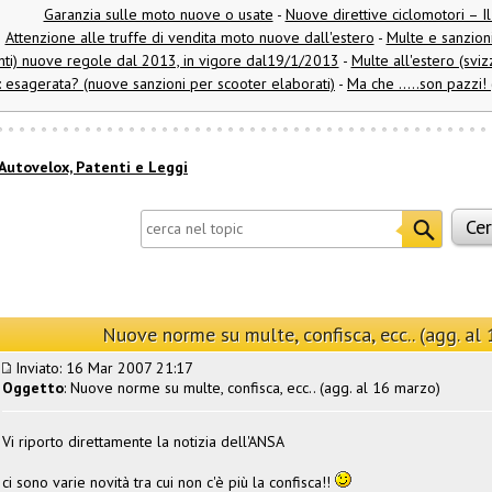
Garanzia sulle moto nuove o usate
-
Nuove direttive ciclomotori – I
Attenzione alle truffe di vendita moto nuove dall'estero
-
Multe e sanzioni 
nti) nuove regole dal 2013, in vigore dal19/1/2013
-
Multe all'estero (svi
a: esagerata? (nuove sanzioni per scooter elaborati)
-
Ma che .....son pazzi
Autovelox, Patenti e Leggi
Nuove norme su multe, confisca, ecc.. (agg. al
Inviato: 16 Mar 2007 21:17
Oggetto
: Nuove norme su multe, confisca, ecc.. (agg. al 16 marzo)
Vi riporto direttamente la notizia dell'ANSA
ci sono varie novità tra cui non c'è più la confisca!!