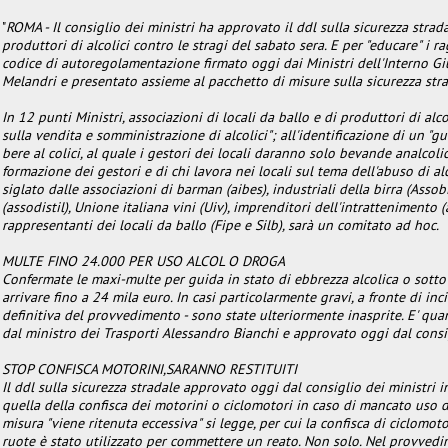
"
ROMA - Il consiglio dei ministri ha approvato il ddl sulla sicurezza stradal
produttori di alcolici contro le stragi del sabato sera. E per "educare" i r
codice di autoregolamentazione firmato oggi dai Ministri dell'Interno Gi
Melandri e presentato assieme al pacchetto di misure sulla sicurezza stra
In 12 punti Ministri, associazioni di locali da ballo e di produttori di al
sulla vendita e somministrazione di alcolici"; all'identificazione di un "
bere al colici, al quale i gestori dei locali daranno solo bevande analcolich
formazione dei gestori e di chi lavora nei locali sul tema dell'abuso di alc
siglato dalle associazioni di barman (aibes), industriali della birra (Assobir
(assodistil), Unione italiana vini (Uiv), imprenditori dell'intrattenimento
rappresentanti dei locali da ballo (Fipe e Silb), sarà un comitato ad hoc.
MULTE FINO 24.000 PER USO ALCOL O DROGA
Confermate le maxi-multe per guida in stato di ebbrezza alcolica o sotto 
arrivare fino a 24 mila euro. In casi particolarmente gravi, a fronte di inci
definitiva del provvedimento - sono state ulteriormente inasprite. E' qua
dal ministro dei Trasporti Alessandro Bianchi e approvato oggi dal consig
STOP CONFISCA MOTORINI,SARANNO RESTITUITI
Il ddl sulla sicurezza stradale approvato oggi dal consiglio dei ministri
quella della confisca dei motorini o ciclomotori in caso di mancato uso de
misura "viene ritenuta eccessiva" si legge, per cui la confisca di ciclomoto
ruote è stato utilizzato per commettere un reato. Non solo. Nel provvedim