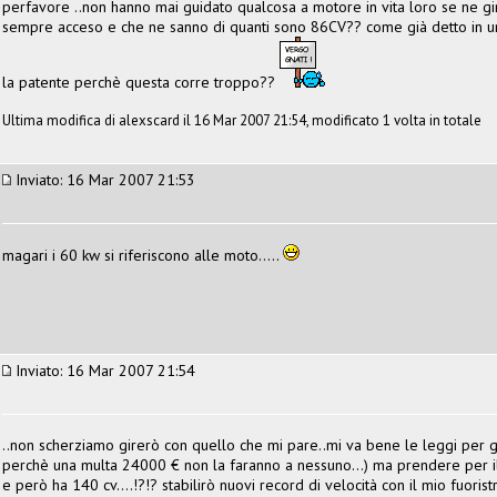
perfavore ..non hanno mai guidato qualcosa a motore in vita loro se ne gir
sempre acceso e che ne sanno di quanti sono 86CV?? come già detto in un
la patente perchè questa corre troppo??
Ultima modifica di alexscard il 16 Mar 2007 21:54, modificato 1 volta in totale
Inviato: 16 Mar 2007 21:53
magari i 60 kw si riferiscono alle moto.....
Inviato: 16 Mar 2007 21:54
..non scherziamo girerò con quello che mi pare..mi va bene le leggi per gl
perchè una multa 24000 € non la faranno a nessuno...) ma prendere per il 
e però ha 140 cv....!?!? stabilirò nuovi record di velocità con il mio fuorist