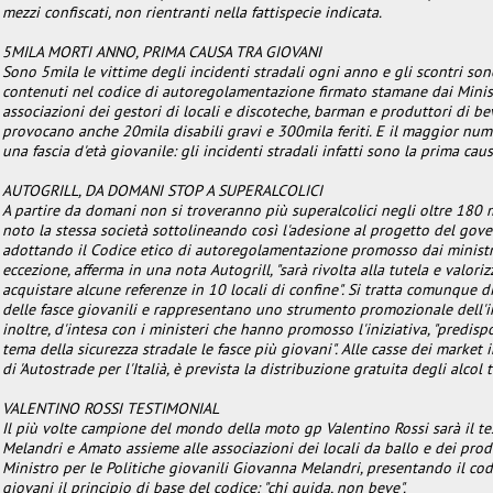
mezzi confiscati, non rientranti nella fattispecie indicata.
5MILA MORTI ANNO, PRIMA CAUSA TRA GIOVANI
Sono 5mila le vittime degli incidenti stradali ogni anno e gli scontri son
contenuti nel codice di autoregolamentazione firmato stamane dai Ministri
associazioni dei gestori di locali e discoteche, barman e produttori di be
provocano anche 20mila disabili gravi e 300mila feriti. E il maggior numer
una fascia d'età giovanile: gli incidenti stradali infatti sono la prima caus
AUTOGRILL, DA DOMANI STOP A SUPERALCOLICI
A partire da domani non si troveranno più superalcolici negli oltre 180 ma
noto la stessa società sottolineando così l'adesione al progetto del gover
adottando il Codice etico di autoregolamentazione promosso dai ministri d
eccezione, afferma in una nota Autogrill, "sarà rivolta alla tutela e valori
acquistare alcune referenze in 10 locali di confine". Si tratta comunque 
delle fasce giovanili e rappresentano uno strumento promozionale dell'im
inoltre, d'intesa con i ministeri che hanno promosso l'iniziativa, "predispo
tema della sicurezza stradale le fasce più giovani". Alle casse dei market 
di 'Autostrade per l'Italià, è prevista la distribuzione gratuita degli alcol t
VALENTINO ROSSI TESTIMONIAL
Il più volte campione del mondo della moto gp Valentino Rossi sarà il tes
Melandri e Amato assieme alle associazioni dei locali da ballo e dei prod
Ministro per le Politiche giovanili Giovanna Melandri, presentando il co
giovani il principio di base del codice: "chi guida, non beve".