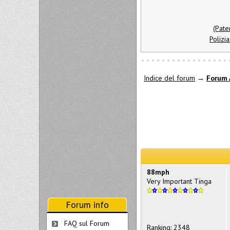
(Pate
Polizi
Indice del forum
→
Forum 
88mph
Very Important Tinga
Forum info
FAQ sul Forum
Ranking: 2348