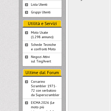
Lista Utenti
Gruppi Utenti
Utilità e Servizi
Moto Usate
(1.298 annunci)
Schede Tecniche
e confronti Moto
Negozi Attivi
sul Ting'Avert
Ultime dal Forum
Corsarino
Scrambler 1971-
72 con serbatoio
da Superscrambler
EICMA 2026 (Le
moto più