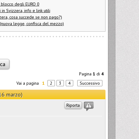
l blocco degli EURO 0
in Svizzera, info e link utili
zzera, cosa succede se non pago?)
! (nuova legge, confisca del mezzo)
Pagina
1
di
4
Vai a pagina
1
2
3
4
Successivo
 16 marzo)
Riporta