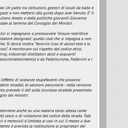
e. Un patto tra istituzioni, gestori di locali da ballo e
agazzi a non mettersi alla guida dopo aver bevuto. E' il
uliano Amato e delle politiche giovanili Giovanna
dale al termine del Consiglio dei Ministri.
colici si impegnano a promuovere "misure restrittive
guidatore designato", quello cioé che si impegna a non
e. Si dovrà inoltre "favorire l'uso di alcool-test e la
ool". A monitorare sul rispetto del codice etico,
ra), industriali distillatori alcol e acquaviti
 (assointrattenimento) e da Federturismo, Federvini e i
l'effetto di sostanze stupefacenti che possono
denti stradali, le sanzioni pecuniarie - nella versione
nto prevede il ddl sulla sicurezza stradale presentato
lio dei ministri.
 interviene anche su una materia tanto attesa come
l casco o di violazione del codice della strada. Tale
ri e motocicli è limitata ai casi in cui il mezzo a due
ento è prevista la restituzione ai proprietari dei