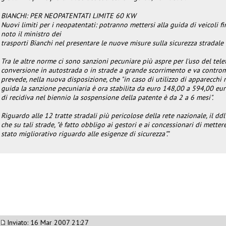
BIANCHI: PER NEOPATENTATI LIMITE 60 KW
Nuovi limiti per i neopatentati: potranno mettersi alla guida di veicoli 
noto il ministro dei
trasporti Bianchi nel presentare le nuove misure sulla sicurezza stradale 
Tra le altre norme ci sono sanzioni pecuniare più aspre per l'uso del tele
conversione in autostrada o in strade a grande scorrimento e va controman
prevede, nella nuova disposizione, che "in caso di utilizzo di apparecchi 
guida la sanzione pecuniaria è ora stabilita da euro 148,00 a 594,00 eur
di recidiva nel biennio la sospensione della patente è da 2 a 6 mesi".
Riguardo alle 12 tratte stradali più pericolose della rete nazionale, il d
che su tali strade, "è fatto obbligo ai gestori e ai concessionari di mette
stato migliorativo riguardo alle esigenze di sicurezza".
"
Inviato: 16 Mar 2007 21:27