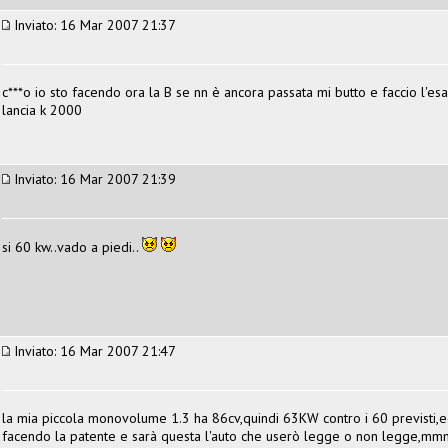
Inviato: 16 Mar 2007 21:37
c***o io sto facendo ora la B se nn è ancora passata mi butto e faccio l'
lancia k 2000
Inviato: 16 Mar 2007 21:39
si 60 kw..vado a piedi..
Inviato: 16 Mar 2007 21:47
la mia piccola monovolume 1.3 ha 86cv,quindi 63KW contro i 60 previsti,ed
facendo la patente e sarà questa l'auto che userò legge o non legge,mmm