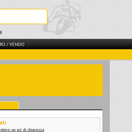
a
RO / VENDO
ati
stero: un po' di chiarezza