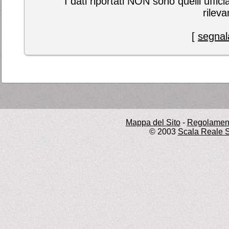
I dati riportati NON sono quelli uffici
rileva
[
segnala
Mappa del Sito
-
Regolament
© 2003
Scala Reale S.