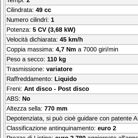
Tempi:
2
Cilindrata:
49 cc
Numero cilindri:
1
Potenza:
5 CV (3,68 kW)
Velocità dichiarata:
45 km/h
Coppia massima:
4,7 Nm
a 7000 giri/min
Peso a secco:
110 kg
Trasmissione:
variatore
Raffreddamento:
Liquido
Freni:
Ant disco - Post disco
ABS:
No
Altezza sella:
770 mm
Depotenziata, si può cioè guidare con patente 
Classificazione antinquinamento:
euro 2