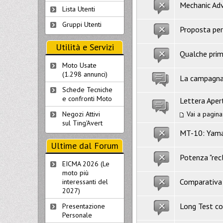
Mechanic Advi
Lista Utenti
Gruppi Utenti
Proposta per
Utilità e Servizi
Qualche prim
Moto Usate
(1.298 annunci)
La campagna
Schede Tecniche
e confronti Moto
Lettera Apert
Vai a pagina
Negozi Attivi
sul Ting'Avert
MT-10: Yama
Ultime dal Forum
Potenza "re
EICMA 2026 (Le
moto più
Comparativa
interessanti del
2027)
Long Test con
Presentazione
Personale