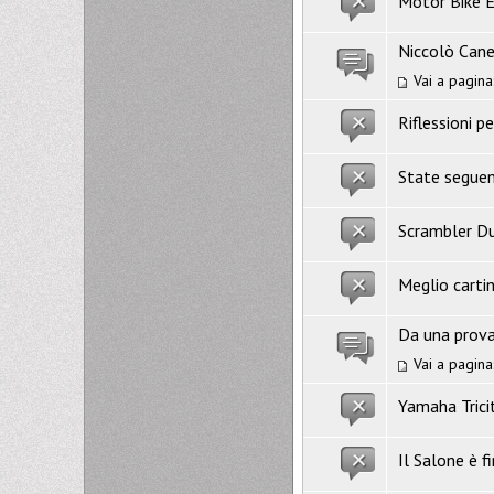
Motor Bike E
Niccolò Cane
Vai a pagina
Riflessioni p
State segue
Scrambler Du
Meglio carti
Da una prov
Vai a pagina
Yamaha Trici
Il Salone è f