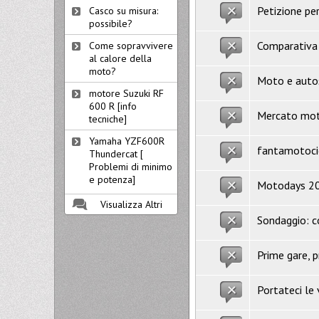
Petizione per
Casco su misura:
possibile?
Comparativa 
Come sopravvivere
al calore della
moto?
Moto e autos
motore Suzuki RF
600 R [info
Mercato moto
tecniche]
Yamaha YZF600R
fantamotoci
Thundercat [
Problemi di minimo
e potenza]
Motodays 201
Visualizza Altri
Sondaggio: c
Prime gare, p
Portateci le