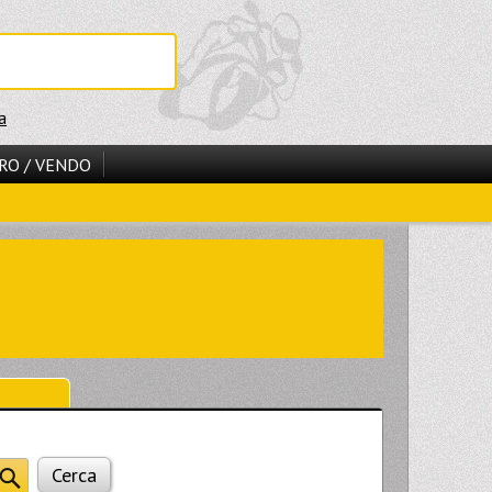
a
RO / VENDO