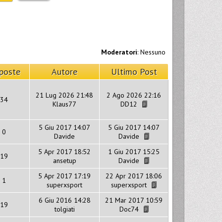
Moderatori
: Nessuno
poste
Autore
Ultimo Post
21 Lug 2026 21:48
2 Ago 2026 22:16
34
Klaus77
DD12
5 Giu 2017 14:07
5 Giu 2017 14:07
0
Davide
Davide
5 Apr 2017 18:52
1 Giu 2017 15:25
19
ansetup
Davide
5 Apr 2017 17:19
22 Apr 2017 18:06
1
superxsport
superxsport
6 Giu 2016 14:28
21 Mar 2017 10:59
19
tolgiati
Doc74