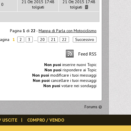
21 Ott 2015 17:48
21 Ott 2015 17:48
0
tolgiati
tolgiati
Pagina
1
di
22
-
Mappa di Parla con Motociclismo
pagina
1
2
3
...
20
21
22
Successivo
Feed RSS
Non puoi
inserire nuovi Topic
Non puoi
rispondere ai Topic
Non puoi
modificare i tuoi messaggi
Non puoi
cancellare i tuoi messaggi
Non puoi
votare nei sondaggi
Forums
©
/ USCITE
COMPRO / VENDO