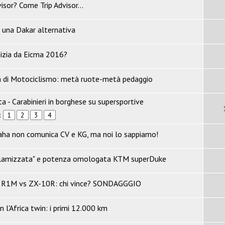
sor? Come Trip Advisor...
 una Dakar alternativa
izia da Eicma 2016?
 di Motociclismo: metà ruote-metà pedaggio
a - Carabinieri in borghese su supersportive
:
1
2
3
4
ha non comunica CV e KG, ma noi lo sappiamo!
clamizzata" e potenza omologata KTM superDuke
 R1M vs ZX-10R: chi vince? SONDAGGGIO
 l'Africa twin: i primi 12.000 km