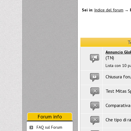
Sei in
:
Indice del forum
→
T
Annuncio Glo
(TN)
Lista con 10 p
Chiusura for
Test Mitas S
Comparativa 
Forum info
Che tipo di r
FAQ sul Forum