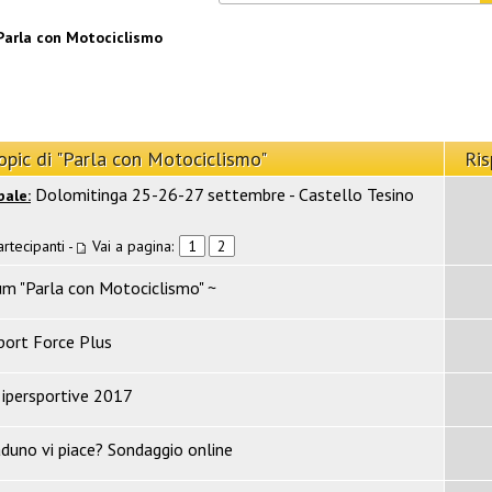
Parla con Motociclismo
opic di "Parla con Motociclismo"
Ris
Dolomitinga 25-26-27 settembre - Castello Tesino
bale:
artecipanti
-
Vai a pagina:
1
2
um "Parla con Motociclismo" ~
port Force Plus
ipersportive 2017
aduno vi piace? Sondaggio online