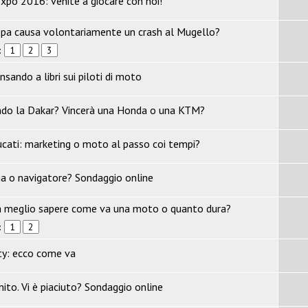
xpo 2016: venite a giocare con noi!
pa causa volontariamente un crash al Mugello?
:
1
2
3
ensando a libri sui piloti di moto
ndo la Dakar? Vincerà una Honda o una KTM?
cati: marketing o moto al passo coi tempi?
na o navigatore? Sondaggio online
a meglio sapere come va una moto o quanto dura?
:
1
2
ty: ecco come va
inito. Vi è piaciuto? Sondaggio online