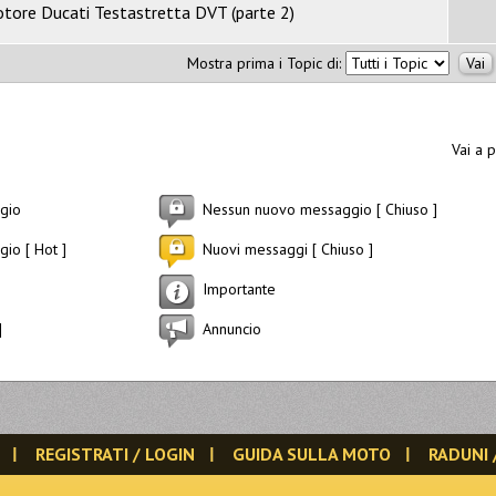
motore Ducati Testastretta DVT (parte 2)
Mostra prima i Topic di:
Vai a 
gio
Nessun nuovo messaggio [ Chiuso ]
io [ Hot ]
Nuovi messaggi [ Chiuso ]
Importante
]
Annuncio
REGISTRATI / LOGIN
GUIDA SULLA MOTO
RADUNI 