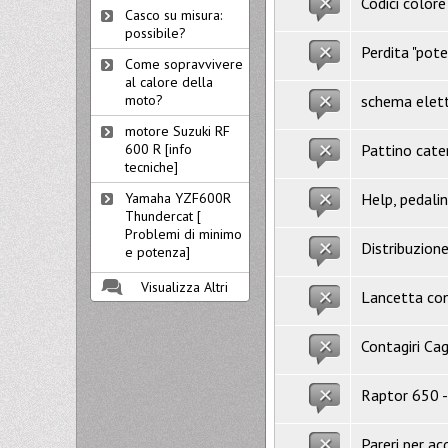
Codici color
Casco su misura:
possibile?
Perdita "pot
Come sopravvivere
al calore della
schema elett
moto?
motore Suzuki RF
Pattino cate
600 R [info
tecniche]
Help, pedali
Yamaha YZF600R
Thundercat [
Problemi di minimo
Distribuzion
e potenza]
Visualizza Altri
Lancetta con
Contagiri Ca
Raptor 650 -
Pareri per a