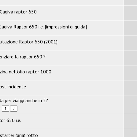
 Cagiva raptor 650
giva Raptor 650 i.e. [impressioni di guida]
lutazione Raptor 650 (2001)
enziare la raptor 650 ?
zina nell'olio raptor 1000
ost incidente
a per viaggi anche in 2?
:
1
2
or 650 i.e.
tarter (aria) rotto