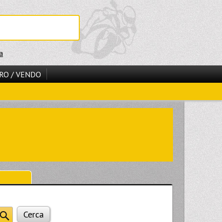
a
RO / VENDO