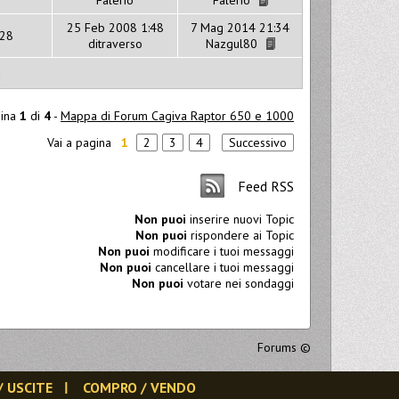
25 Feb 2008 1:48
7 Mag 2014 21:34
28
ditraverso
Nazgul80
ina
1
di
4
-
Mappa di Forum Cagiva Raptor 650 e 1000
Vai a pagina
1
2
3
4
Successivo
Feed RSS
Non puoi
inserire nuovi Topic
Non puoi
rispondere ai Topic
Non puoi
modificare i tuoi messaggi
Non puoi
cancellare i tuoi messaggi
Non puoi
votare nei sondaggi
Forums
©
/ USCITE
COMPRO / VENDO