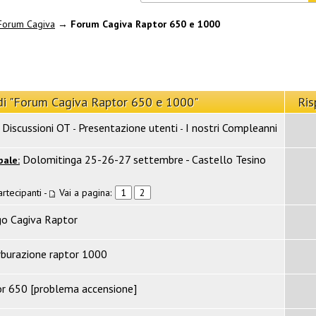
Forum Cagiva
→
Forum Cagiva Raptor 650 e 1000
di "Forum Cagiva Raptor 650 e 1000"
Ris
Discussioni OT
Presentazione utenti
I nostri Compleanni
-
-
Dolomitinga 25-26-27 settembre - Castello Tesino
bale:
artecipanti
-
Vai a pagina:
1
2
go Cagiva Raptor
burazione raptor 1000
r 650 [problema accensione]