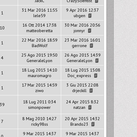
JackC
CrazyScientist
31 Mar 2016 11:55
9 Apr 2016 12:37
1
lele59
ubgen
16 Ott 2014 17:38
30 Mar 2016 20:56
10
matteoberetta
jonnyr
22 Mar 2016 18:59
23 Mar 2016 16:01
1
BadWolf
gerrone
25 Ago 2015 19:50
26 Ago 2015 14:39
4
GeneraleLyon
GeneraleLyon
18 Lug 2015 14:10
18 Lug 2015 15:08
1
mauromagro
Doc_express
17 Mar 2015 14:59
3 Giu 2015 22:08
1
ziwo
drjeckill
18 Lug 2011 0:34
24 Apr 2015 8:32
39
simonpower
natzan
8 Mag 2010 14:27
20 Apr 2015 14:32
7
ricky98ss
Brando23
9 Mar 2015 14:37
9 Mar 2015 14:37
0