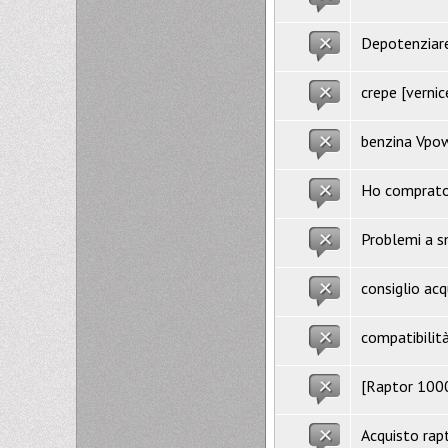
Depotenziare
crepe [vernic
benzina Vpow
Ho comprato i
Problemi a sm
consiglio ac
compatibilit
[Raptor 1000
Acquisto rap