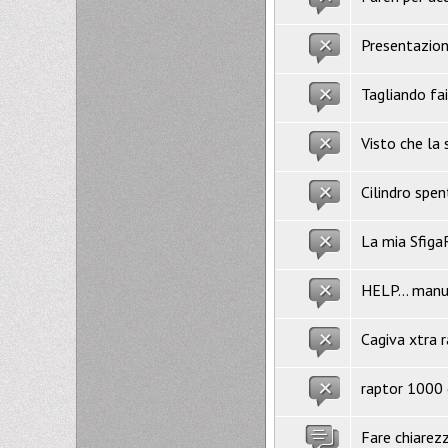
Presentazione
Tagliando fa
Visto che la 
Cilindro spen
La mia SfigaR
HELP... manut
Cagiva xtra 
raptor 1000
Fare chiarezz