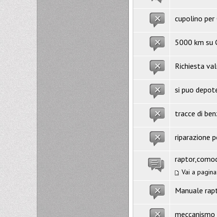
cupolino per
5000 km su Ca
Richiesta va
si puo depot
tracce di ben
riparazione p
raptor,comod
Vai a pagina
Manuale rapt
meccanismo s