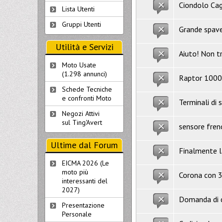
Ciondolo Cag
Lista Utenti
Gruppi Utenti
Grande spave
Utilità e Servizi
Aiuto! Non t
Moto Usate
(1.298 annunci)
Raptor 1000
Schede Tecniche
e confronti Moto
Terminali di 
Negozi Attivi
sul Ting'Avert
sensore fren
Ultime dal Forum
Finalmente l
EICMA 2026 (Le
moto più
Corona con 3 
interessanti del
2027)
Domanda di ci
Presentazione
Personale