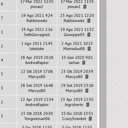
17 Mar 2022 11:55
17 Mar 2022 11:55
0
jmisan2
jmisan2
19 Ago 2021 9:24
23 Ago 2021 12:20
7
Rabbinowitz
Rabbinowitz
19 Ago 2021 2:16
19 Ago 2021 11:32
1
SethGiovagnoli
Giuseppe05
1 Ago 2021 21:45
2 Ago 2021 10:13
2
lukeluke
Mamadou88
28 Apr 2019 20:18
15 Gen 2020 9:01
4
AndreaRaptor
tarhan
22 Ott 2019 17:08
23 Ott 2019 20:39
3
Marcyx80
Marcyx80
28 Set 2019 16:48
29 Set 2019 23:18
3
Marcyx80
Marcyx80
22 Apr 2019 21:54
23 Apr 2019 22:55
2
AndreaRaptor
bigroberto
23 Ott 2018 20:30
15 Dic 2018 13:51
3
Tengunissart06
CrazyScientist
5 Giu 2018 12:55
5 Giu 2018 12:55