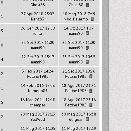
0
Ghost88
Ghost88
27 Apr 2018 23:02
10 Mag 2018 7:49
1
Benz83
Niko_Palermo
26 Gen 2017 12:59
14 Ott 2017 1:37
3
iento
nanni90
23 Set 2017 11:00
23 Set 2017 11:00
0
nanni90
nanni90
22 Set 2017 15:17
23 Set 2017 10:35
4
nanni90
nanni90
3 Feb 2017 14:24
21 Set 2017 19:26
2
Pettine1985
Pettine1985
14 Feb 2016 17:08
18 Ago 2017 23:21
1
letmego83
Pettine1985
16 Mag 2011 12:18
18 Ago 2017 23:16
5
chempes
Pettine1985
29 Mag 2017 22:13
30 Mag 2017 16:38
2
BadWolf
6thgear
11 Mag 2017 11:05
11 Mag 2017 17:19
3