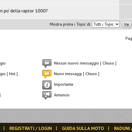
un po' della raptor 1000?
Mostra prima i Topic di:
Pag
gio
Nessun nuovo messaggio [ Chiuso ]
io [ Hot ]
Nuovi messaggi [ Chiuso ]
Importante
]
Annuncio
REGISTRATI / LOGIN
GUIDA SULLA MOTO
RADUNI 