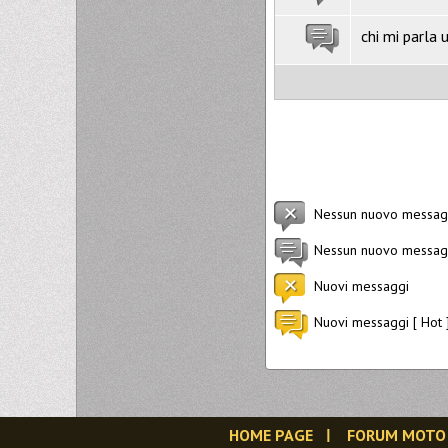
chi mi parla 
Nessun nuovo messag
Nessun nuovo messagg
Nuovi messaggi
Nuovi messaggi [ Hot 
HOME PAGE
FORUM MOTO