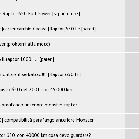
 Raptor 650 Full Power [si può o no?]
e]carter cambio Cagiva [Raptor]650 I.e.[pareri]
er (problemi alla moto)
l raptor 1000...... [pareri]
ontare il serbatoio!!!! [Raptor 650 IE]
quisto 650 del 2001 con 45.000 km
à parafango anteriore monster-raptor
] compatibilità parafango anteriore Monster
tor 650, con 40000 km cosa devo guardare?