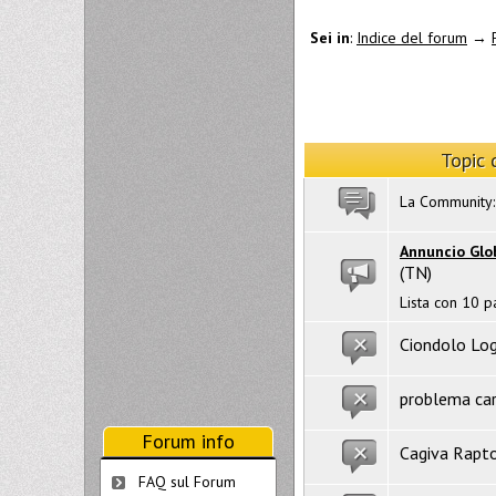
Sei in
:
Indice del forum
→
Topic 
La Community:
Annuncio Glo
(TN)
Lista con 10 p
Ciondolo Lo
problema car
Forum info
Cagiva Rapto
FAQ sul Forum