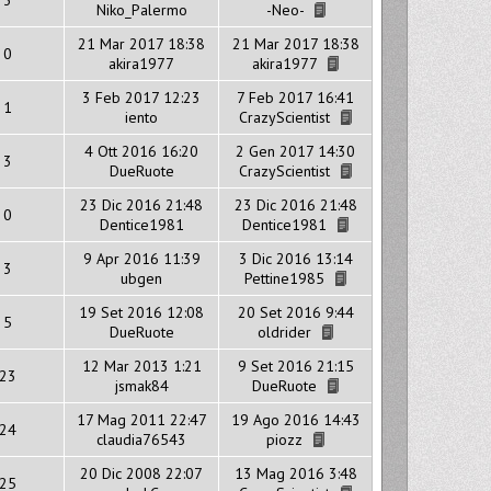
Niko_Palermo
-Neo-
21 Mar 2017 18:38
21 Mar 2017 18:38
0
akira1977
akira1977
3 Feb 2017 12:23
7 Feb 2017 16:41
1
iento
CrazyScientist
4 Ott 2016 16:20
2 Gen 2017 14:30
3
DueRuote
CrazyScientist
23 Dic 2016 21:48
23 Dic 2016 21:48
0
Dentice1981
Dentice1981
9 Apr 2016 11:39
3 Dic 2016 13:14
3
ubgen
Pettine1985
19 Set 2016 12:08
20 Set 2016 9:44
5
DueRuote
oldrider
12 Mar 2013 1:21
9 Set 2016 21:15
23
jsmak84
DueRuote
17 Mag 2011 22:47
19 Ago 2016 14:43
24
claudia76543
piozz
20 Dic 2008 22:07
13 Mag 2016 3:48
25