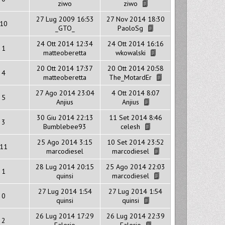
ziwo
ziwo
27 Lug 2009 16:53
27 Nov 2014 18:30
10
_GTO_
PaoloSg
24 Ott 2014 12:34
24 Ott 2014 16:16
1
matteoberetta
wkowalski
20 Ott 2014 17:37
20 Ott 2014 20:58
4
matteoberetta
The_MotardEr
27 Ago 2014 23:04
4 Ott 2014 8:07
5
Anjius
Anjius
30 Giu 2014 22:13
11 Set 2014 8:46
3
Bumblebee93
celesh
25 Ago 2014 3:15
10 Set 2014 23:52
11
marcodiesel
marcodiesel
28 Lug 2014 20:15
25 Ago 2014 22:03
1
quinsi
marcodiesel
27 Lug 2014 1:54
27 Lug 2014 1:54
0
quinsi
quinsi
26 Lug 2014 17:29
26 Lug 2014 22:39
2
Falerio
Falerio