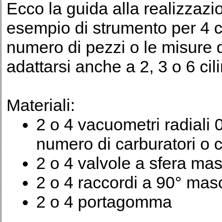
Ecco la guida alla realizzazi
esempio di strumento per 4 ci
numero di pezzi o le misure 
adattarsi anche a 2, 3 o 6 cil
Materiali:
2 o 4 vacuometri radiali 
numero di carburatori o co
2 o 4 valvole a sfera ma
2 o 4 raccordi a 90° ma
2 o 4 portagomma