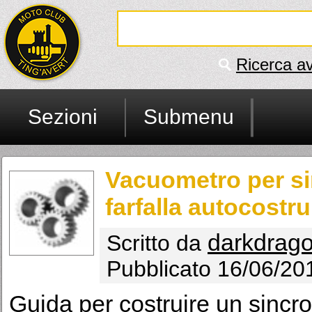
Ricerca a
Sezioni
Submenu
Vacuometro per si
farfalla autocostru
darkdrag
Scritto da
Pubblicato 16/06/20
Guida per costruire un sincr