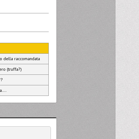
tiro della raccomandata
ero (truffa?)
??
....