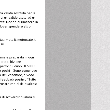
a valida sostituta per la
 di un valido usato ad un
sta! Decido di rimanere in
dover spendere altro
ali: moto.it, motousate.it,
 se.
ssima e preparata in ogni
orato, frizione
 partono i dubbi: 8.500 €
e pochi... Sono comunque
ck del venditore, e vedo
n feedback positivo “Tutto
ensare che ci sia qualcosa
di scrivergli: qualora ci