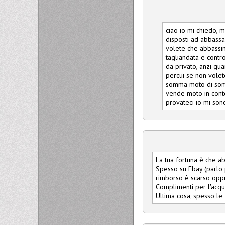
ciao io mi chiedo, 
disposti ad abbassa
volete che abbassin
tagliandata e contro
da privato, anzi gua
percui se non volete
somma moto di som
vende moto in conto
provateci io mi son
La tua fortuna è che a
Spesso su Ebay (parlo 
rimborso è scarso oppu
Complimenti per l'acqu
Ultima cosa, spesso le 