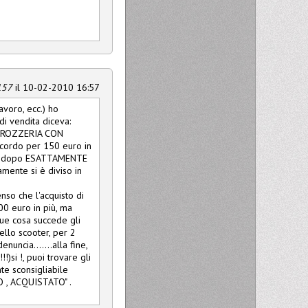
157
il 10-02-2010 16:57
avoro, ecc.) ho
di vendita diceva:
CARROZZERIA CON
ordo per 150 euro in
na e dopo ESATTAMENTE
amente si è diviso in
nso che l'acquisto di
0 euro in più, ma
que cosa succede gli
ello scooter, per 2
uncia.......alla fine,
)si !, puoi trovare gli
te sconsigliabile
TO , ACQUISTATO" .