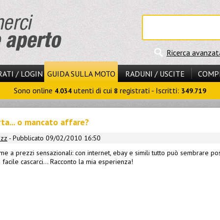
Ricerca avanzat
ATI / LOGIN
GUIDA SULLA MOTO
RADUNI / USCITE
COMP
Sono online
utenti di cui
registrati - Iscritti:
4.034
8
349.719
ta... o mancato affare?
izz
- Pubblicato 09/02/2010 16:50
me a prezzi sensazionali: con internet, ebay e simili tutto può sembrare pos
 facile cascarci... Racconto la mia esperienza!