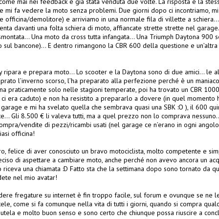
o come mai nei feedback è già stata venduta due volte. La risposta è la stes
i e mi fa vedere la moto senza problemi. Due giorni dopo ci incontriamo, mi
 officina/demolitore) e arriviamo in una normale fila di villette a schiera
nta davanti una folta schiera di moto, affiancate strette strette nel garag
 smontata… Una moto da cross tutta infangata… Una Triumph Daytona 900 s
 sul bancone)… E dentro rimangono la CBR 600 della questione e un’altra sp
 ripara e prepara moto… Lo scooter e la Daytona sono di due amici… le a
mprato l’inverno scorso, l’ha preparato alla perfezione perché è un maniaco
na praticamente solo nelle stagioni temperate, poi ha trovato un CBR 10
 ci era caduto) e non ha resistito a prepararlo a dovere (in quel momento ha
garage e mi ha svelato quella che sembrava quasi una SBK :O ), il 600 qu
te… Gli 8.500 € li valeva tutti, ma a quel prezzo non lo comprava nessuno
compra/vendite di pezzi/ricambi usati (nel garage ce n’erano in ogni angolo
asi officina!
ro, felice di aver conosciuto un bravo motociclista, molto competente e sim
iso di aspettare a cambiare moto, anche perché non avevo ancora un acqui
 riceva una chiamata :D Fatto sta che la settimana dopo sono tornato da qu
ete nel mio avatar!
ere fregature su internet è fin troppo facile, sul forum e ovunque se ne l
ele, come si fa comunque nella vita di tutti i giorni, quando si compra qual
cautela e molto buon senso e sono certo che chiunque possa riuscire a conc