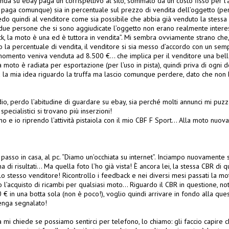
da su ebay paga un corrispettivo al sito, sommato da un costo fisso per l’
paga comunque) sia in percentuale sul prezzo di vendita dell’oggetto (per
edo quindi al venditore come sia possibile che abbia già venduto la stessa
due persone che si sono aggiudicate l’oggetto non erano realmente interes
k, la moto è una ed è tuttora in vendita”. Mi sembra ovviamente strano c
to la percentuale di vendita, il venditore si sia messo d’accordo con un se
 momento veniva venduta ad 8.500 €… che implica per il venditore una be
 moto è radiata per esportazione (per l’uso in pista), quindi priva di ogni
 la mia idea riguardo la truffa ma lascio comunque perdere, dato che non h
io, perdo l’abitudine di guardare su ebay, sia perché molti annunci mi puzza
pecialistici si trovano più inserzioni!
o e io riprendo l’attività pistaiola con il mio CBF F Sport… Alla moto nuo
 passo in casa, al pc. “Diamo un’occhiata su internet”. Inciampo nuovamente 
na di risultati… Ma quella foto l’ho già vista! È ancora lei, la stessa CBR di
o stesso venditore! Ricontrollo i feedback e nei diversi mesi passati la mo
l’acquisto di ricambi per qualsiasi moto… Riguardo il CBR in questione, no
 € in una botta sola (non è poco!), voglio quindi arrivare in fondo alla que
venga segnalato!
a mi chiede se possiamo sentirci per telefono, lo chiamo: gli faccio capire