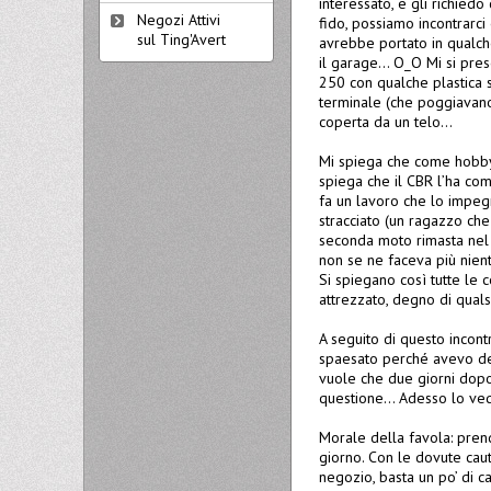
interessato, e gli richied
Negozi Attivi
fido, possiamo incontrarc
sul Ting'Avert
avrebbe portato in qualche
il garage… O_O Mi si prese
250 con qualche plastica
terminale (che poggiavano
coperta da un telo…
Mi spiega che come hobby
spiega che il CBR l’ha co
fa un lavoro che lo impeg
stracciato (un ragazzo che
seconda moto rimasta nel 
non se ne faceva più nien
Si spiegano così tutte le 
attrezzato, degno di qualsi
A seguito di questo incont
spaesato perché avevo dec
vuole che due giorni dopo
questione… Adesso lo ved
Morale della favola: prend
giorno. Con le dovute caut
negozio, basta un po’ di 