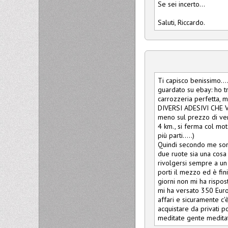
Se sei incerto...
Saluti, Riccardo.
Ti capisco benissimo...
guardato su ebay: ho tr
carrozzeria perfetta, 
DIVERSI ADESIVI CHE 
meno sul prezzo di ve
4 km., si ferma col mot
più parti.....)
Quindi secondo me sono
due ruote sia una cosa
rivolgersi sempre a un 
porti il mezzo ed è fin
giorni non mi ha rispos
mi ha versato 350 Euro 
affari e sicuramente c'
acquistare da privati p
meditate gente medita