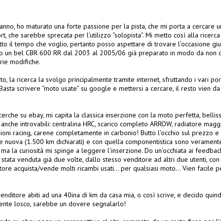
nno, ho maturato una forte passione per la pista, che mi porta a cercare un
 che sarebbe sprecata per l’utilizzo “solopista”. Mi metto così alla ricerca
to il tempo che voglio, pertanto posso aspettare di trovare l’occasione giu
co un bel CBR 600 RR dal 2003 al 2005/06 già preparato in modo da non 
rie modifiche.
to, la ricerca la svolgo principalmente tramite internet, sfruttando i vari port
asta scrivere “moto usate” su google e mettersi a cercare, il resto vien da
cerche su ebay, mi capita la classica inserzione con la moto perfetta, belli
anche introvabili: centralina HRC, scarico completo ARROW, radiatore maggi
ioni racing, carene completamente in carbonio! Butto l'occhio sul prezzo e
e nuova (1.500 km dichiarati) e con quella componentistica sono verament
à, ma la curiosità mi spinge a leggere l'inserzione. Do un’occhiata ai feedba
 stata venduta già due volte, dallo stesso venditore ad altri due utenti, co
tore acquista/vende molti ricambi usati… per qualsiasi moto... Vien facile p
nditore abiti ad una 40ina di km da casa mia, o così scrive, e decido quindi 
ente losco, sarebbe un dovere segnalarlo!