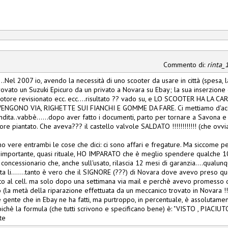
Commento di:
rinta_
...Nel 2007 io, avendo la necessità di uno scooter da usare in città (spesa, l
ovato un Suzuki Epicuro da un privato a Novara su Ebay; la sua inserzione 
motore revisionato ecc. ecc....risultato ?? vado su, e LO SCOOTER HA LA 
VENGONO VIA, RIGHETTE SUI FIANCHI E GOMME DA FARE. Ci mettiamo d'acc
ndita..vabbè......dopo aver fatto i documenti, parto per tornare a Savo
ore piantato. Che aveva??? il castello valvole SALDATO !!!!!!!!!!!! (che ovvi
 vere entrambi le cose che dici: ci sono affari e fregature. Ma siccome pe
 importante, quasi rituale, HO IMPARATO che è meglio spendere qualche 10
concessionario che, anche sull'usato, rilascia 12 mesi di garanzia....qualun
ita li.......tanto è vero che il SIGNORE (???) di Novara dove avevo preso qu
to al cell. ma solo dopo una settimana via mail e perchè avevo promesso den
(la metà della riparazione effettuata da un meccanico trovato in Novara !!!!!
è gente che in Ebay ne ha fatti, ma purtroppo, in percentuale, è assolutamen
oichè la formula (che tutti scrivono e specificano bene) è: "VISTO , PIACIU
te