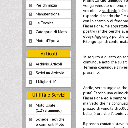
Premetto che chiunque ven
Per chi inizia
venga venduto o meno, si 
veicoli! -->
vedi info
). Chi
Manutenzione
risponde dicendo che “le 
con lo scambio di feedbac
La Tecnica
l’inserzione, ma soprattut
positivi (anche perché al
Categorie di Moto
ebay). Aggiungo poi che la
Moto d'Epoca
Ritengo quindi confermata
Articoli
In seguito a questo episod
comunque noto che su siti s
Archivio Articoli
Termina comunque l’invern
prossimo.
Scrivi un Articolo
I Migliori 10
Aprile, serata uggiosa che
pista”. Escono una quindici
Utilità e Servizi
l’inserzione ed è sempre l
ma vedo che ha continuato 
Moto Usate
prezzo di vendita di 3.000
(1.298 annunci)
balla, è ora che l’utente 
Schede Tecniche
Riprendo contatto, stavolt
e confronti Moto