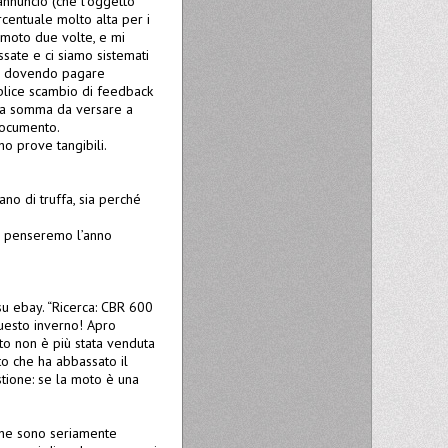
annuncio (che l’oggetto
centuale molto alta per i
 moto due volte, e mi
sate e ci siamo sistemati
he, dovendo pagare
mplice scambio di feedback
lla somma da versare a
 documento.
o prove tangibili.
no di truffa, sia perché
va penseremo l’anno
su ebay. “Ricerca: CBR 600
 questo inverno! Apro
to non è più stata venduta
to che ha abbassato il
stione: se la moto è una
 che sono seriamente