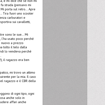
sa, e mi dice che se non mi
 fa strada (pensavo mi
… Mi porta sul retro… Apre
e… Tira fuori uno scooter
enza carburatori e
ortiva sui cavalletti,
ltre sono le sue… Mi
, l’ha usato poco perché
00 nuovo a prezzo
 tolto il telo dalla
indi lo vendeva perché
…
!), il ragazzo era ben
patico, mi trovo un attimo
rente per la mia. Il caso
el ragazzo e il CBR della
eggono di ogni tipo, ogni
cosa anche solo in
ludere affari anche