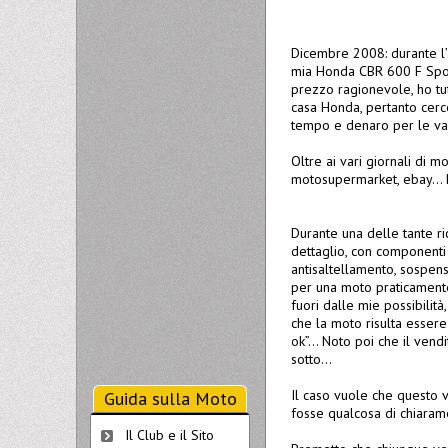
Dicembre 2008: durante l’a
mia Honda CBR 600 F Sport,
prezzo ragionevole, ho tut
casa Honda, pertanto cer
tempo e denaro per le va
Oltre ai vari giornali di mo
motosupermarket, ebay... B
Durante una delle tante ri
dettaglio, con componenti 
antisaltellamento, sospens
per una moto praticament
fuori dalle mie possibilit
che la moto risulta essere
ok”… Noto poi che il vendi
sotto...
Il caso vuole che questo ve
Guida sulla Moto
fosse qualcosa di chiaram
Il Club e il Sito