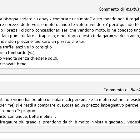
Commento di:
maxbia
ma bisogna andare su ebay x comprare una moto? a sto mondo non ti regala
re i prezzi delle vostre moto quando le volete vendere? pero' quando le 
o i prezzi! ci sono concessionari seri che vendono moto, io ne conosco uno
llata prima di fare il trapasso, e poi dopo questo ti da garanzia di un anno
ndando i prezzi e' piu' caro un privato che lui.
 truffe, anzi ve lo consiglio
ma lombardo (va).
 vendita senza chiedere soldi.
o trovata bene.
Commento di:
Black
bitando vicino hai potuto constatare cdi persona se la moto realmente esis
per me) si è restii a comprare qualcosa ad un prezzo impegnativo perchè in
re non c'è proprio.
isto comunque, bella motina...
fregature più grandi si prendono da chi è molto in vista e quotato....vedesi