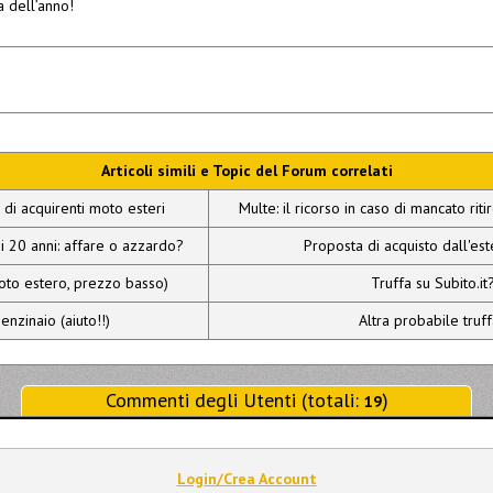
 dell’anno!
Articoli simili e Topic del Forum correlati
a di acquirenti moto esteri
Multe: il ricorso in caso di mancato ri
i 20 anni: affare o azzardo?
Proposta di acquisto dall'est
moto estero, prezzo basso)
Truffa su Subito.it
enzinaio (aiuto!!)
Altra probabile truffa
Commenti degli Utenti (totali:
)
19
Login/Crea Account