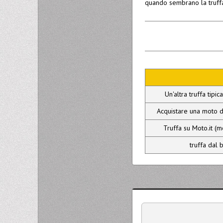
quando sembrano la truffa
Un'altra truffa tipic
Acquistare una moto d
Truffa su Moto.it (
truffa dal b