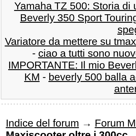
Yamaha TZ 500: Storia di 
Beverly 350 Sport Touring
spe
Variatore da mettere su tmax
-
ciao a tutti sono nuo
IMPORTANTE: Il mio Beverly
KM
-
beverly 500 balla ad
anter
Indice del forum
→
Forum M
Maxiscooter oltre i 300cc