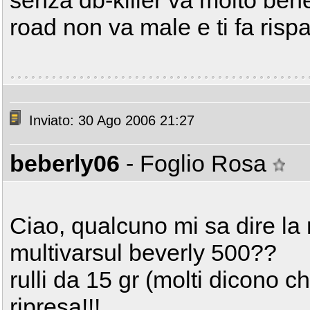
senza db-killer va molto ben
road non va male e ti fa risp
Inviato: 30 Ago 2006 21:27
beberly06
- Foglio Rosa
Ciao, qualcuno mi sa dire la 
multivarsul beverly 500??
rulli da 15 gr (molti dicono 
ripresa!!!