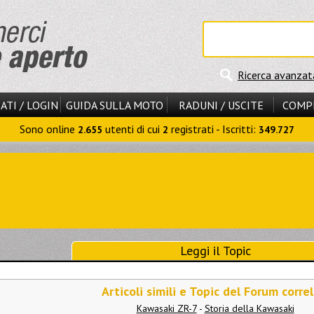
Ricerca avanzat
ATI / LOGIN
GUIDA SULLA MOTO
RADUNI / USCITE
COMP
Sono online
utenti di cui
registrati - Iscritti:
2.655
2
349.727
Leggi il Topic
Articoli simili e Topic del Forum correl
Kawasaki ZR-7
-
Storia della Kawasaki