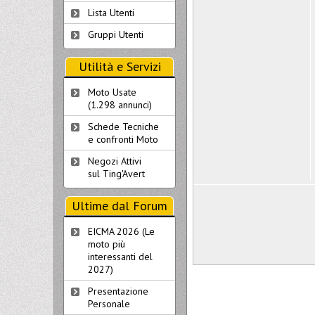
Lista Utenti
Gruppi Utenti
Utilità e Servizi
Moto Usate
(1.298 annunci)
Schede Tecniche
e confronti Moto
Negozi Attivi
sul Ting'Avert
Ultime dal Forum
EICMA 2026 (Le
moto più
interessanti del
2027)
Presentazione
Personale