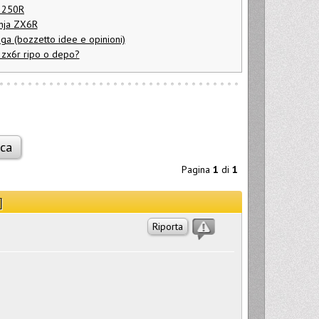
a 250R
inja ZX6R
nga (bozzetto idee e opinioni)
 zx6r ripo o depo?
Pagina
1
di
1
]
Riporta