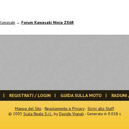
Kawasaki
→
Forum Kawasaki Ninja ZX6R
REGISTRATI / LOGIN
GUIDA SULLA MOTO
RADUNI 
Mappa del Sito
-
Regolamento e Privacy
-
Scrivi allo Staff
© 2003
Scala Reale S.r.l.
, by
Davide Vignali
- Generata in 0.018 s