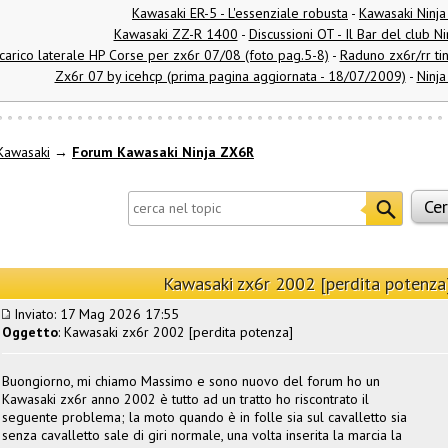
Kawasaki ER-5 - L'essenziale robusta
-
Kawasaki Ninj
Kawasaki ZZ-R 1400
-
Discussioni OT - Il Bar del club N
carico laterale HP Corse per zx6r 07/08 (foto pag.5-8)
-
Raduno zx6r/rr ti
Zx6r 07 by icehcp (prima pagina aggiornata - 18/07/2009)
-
Ninja
Kawasaki
→
Forum Kawasaki Ninja ZX6R
Kawasaki zx6r 2002 [perdita potenza
Inviato: 17 Mag 2026 17:55
Oggetto
: Kawasaki zx6r 2002 [perdita potenza]
Buongiorno, mi chiamo Massimo e sono nuovo del forum ho un
Kawasaki zx6r anno 2002 è tutto ad un tratto ho riscontrato il
seguente problema; la moto quando è in folle sia sul cavalletto sia
senza cavalletto sale di giri normale, una volta inserita la marcia la