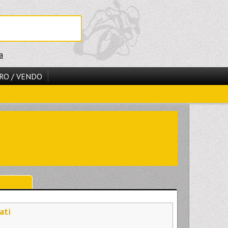
a
RO / VENDO
ati