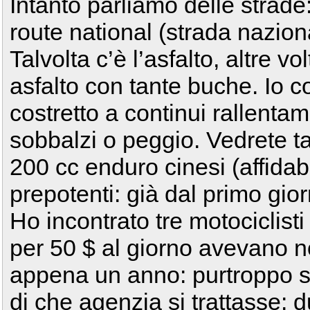
Intanto parliamo delle strade
route national (strada naziona
Talvolta c’è l’asfalto, altre vo
asfalto con tante buche. Io c
costretto a continui rallentam
sobbalzi o peggio. Vedrete tan
200 cc enduro cinesi (affidabi
prepotenti: già dal primo gio
Ho incontrato tre motociclisti
per 50 $ al giorno avevano n
appena un anno: purtroppo 
di che agenzia si trattasse: d