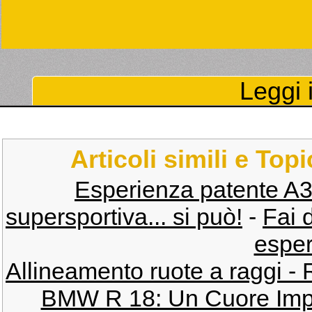
Leggi i
Articoli simili e Top
Esperienza patente A3 
supersportiva... si può!
-
Fai 
esper
Allineamento ruote a raggi - 
BMW R 18: Un Cuore Impo