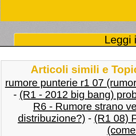
Leggi i
Articoli simili e Top
rumore punterie r1 07 (rumo
-
(R1 - 2012 big bang) pro
R6 - Rumore strano ve
distribuzione?)
-
(R1 08) 
(come 