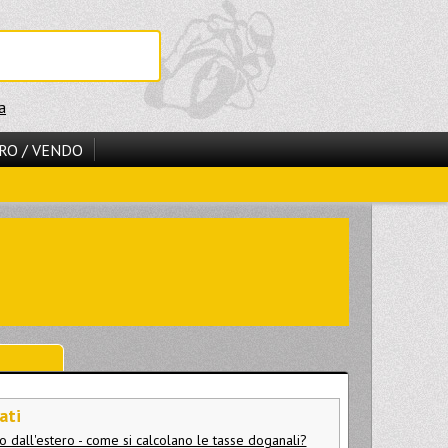
a
RO / VENDO
ati
o dall'estero - come si calcolano le tasse doganali?