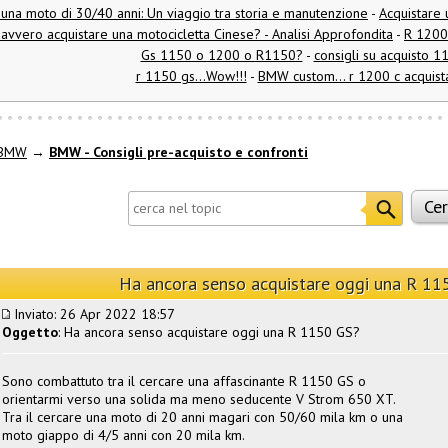
 una moto di 30/40 anni: Un viaggio tra storia e manutenzione
-
Acquistare 
avvero acquistare una motocicletta Cinese? - Analisi Approfondita
-
R 1200
Gs 1150 o 1200 o R1150?
-
consigli su acquisto 1
r 1150 gs...Wow!!!
-
BMW custom... r 1200 c acquist
 BMW
→
BMW - Consigli pre-acquisto e confronti
Ha ancora senso acquistare oggi una R 11
Inviato: 26 Apr 2022 18:57
Oggetto
: Ha ancora senso acquistare oggi una R 1150 GS?
Sono combattuto tra il cercare una affascinante R 1150 GS o
orientarmi verso una solida ma meno seducente V Strom 650 XT.
Tra il cercare una moto di 20 anni magari con 50/60 mila km o una
moto giappo di 4/5 anni con 20 mila km.