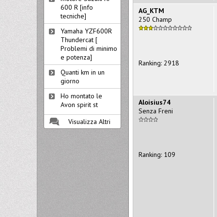
600 R [info
AG_KTM
tecniche]
250 Champ
Yamaha YZF600R
Thundercat [
Problemi di minimo
e potenza]
Ranking: 2918
Quanti km in un
giorno
Ho montato le
Aloisius74
Avon spirit st
Senza Freni
Visualizza Altri
Ranking: 109