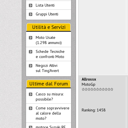
Lista Utenti
Gruppi Utenti
Utilità e Servizi
Moto Usate
(1.298 annunci)
Schede Tecniche
e confronti Moto
Negozi Attivi
sul Ting'Avert
Allrossx
Ultime dal Forum
MotoGp
Casco su misura:
possibile?
Come sopravvivere
Ranking: 1458
al calore della
moto?
motore Suzuki RF