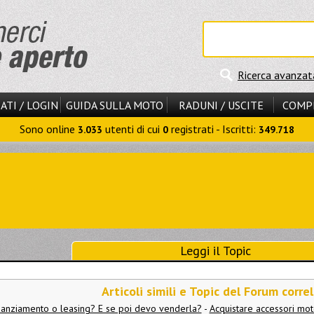
Ricerca avanzat
ATI / LOGIN
GUIDA SULLA MOTO
RADUNI / USCITE
COMP
Sono online
utenti di cui
registrati - Iscritti:
3.033
0
349.718
Leggi il Topic
Articoli simili e Topic del Forum correl
nanziamento o leasing? E se poi devo venderla?
-
Acquistare accessori mot