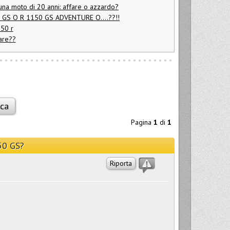
una moto di 20 anni: affare o azzardo?
 GS O R 1150 GS ADVENTURE O....??!!
150 r
are??
Pagina
1
di
1
50 GS?
Riporta