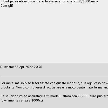
Il budget sarebbe più o meno lo stesso intorno ai 7000/8000 euro.
Consigli?
Inviato: 26 Apr 2022 20:36
Per me sì ma solo se ti sei fissato con questo modello, e in ogni caso de
circolante. Non ti consiglierei di acquistare una moto ventennale ferma a
Se sei disposto ad acquistare altri modelli allora con 7-8000 euro puoi t
(ovviamente sempre 1000cc)