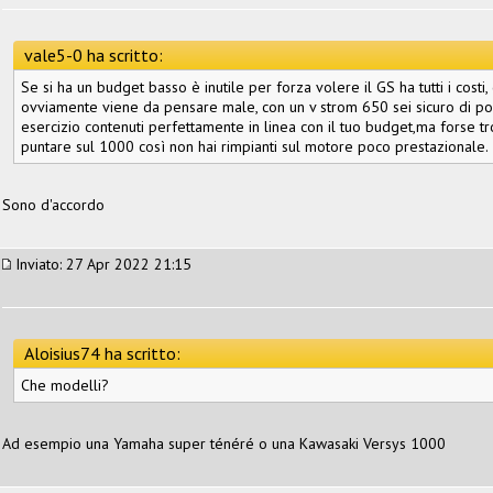
vale5-0 ha scritto:
Se si ha un budget basso è inutile per forza volere il GS ha tutti i cos
ovviamente viene da pensare male, con un v strom 650 sei sicuro di port
esercizio contenuti perfettamente in linea con il tuo budget,ma forse tr
puntare sul 1000 così non hai rimpianti sul motore poco prestazionale.
Sono d'accordo
Inviato: 27 Apr 2022 21:15
Aloisius74 ha scritto:
Che modelli?
Ad esempio una Yamaha super ténéré o una Kawasaki Versys 1000