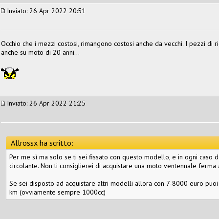
Inviato: 26 Apr 2022 20:51
Occhio che i mezzi costosi, rimangono costosi anche da vecchi. I pezzi 
anche su moto di 20 anni...
Inviato: 26 Apr 2022 21:25
Allrossx ha scritto:
Per me sì ma solo se ti sei fissato con questo modello, e in ogni caso
circolante. Non ti consiglierei di acquistare una moto ventennale ferma
Se sei disposto ad acquistare altri modelli allora con 7-8000 euro puo
km (ovviamente sempre 1000cc)