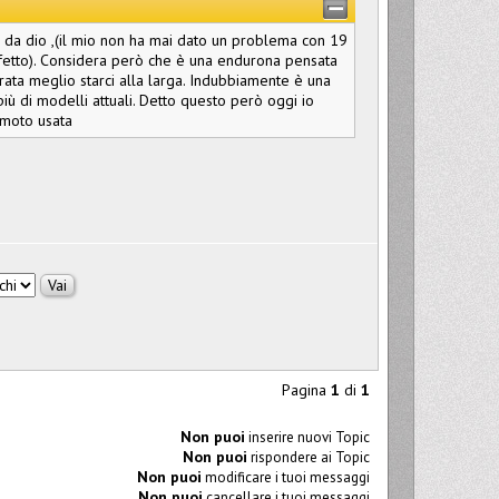
da dio ,(il mio non ha mai dato un problema con 19
 difetto). Considera però che è una endurona pensata
urata meglio starci alla larga. Indubbiamente è una
iù di modelli attuali. Detto questo però oggi io
 moto usata
Pagina
1
di
1
Non puoi
inserire nuovi Topic
Non puoi
rispondere ai Topic
Non puoi
modificare i tuoi messaggi
Non puoi
cancellare i tuoi messaggi