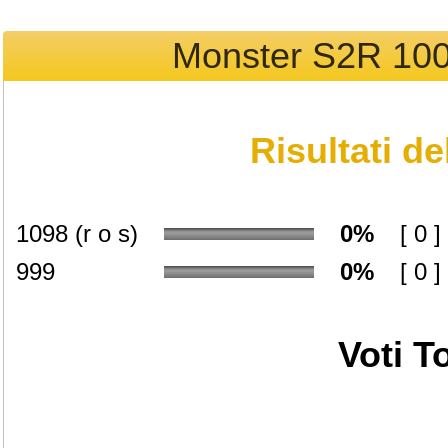
Monster S2R 100
Risultati d
1098 (r o s)
0%
[ 0 ]
999
0%
[ 0 ]
Voti To