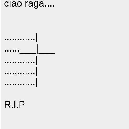
ciao raga....
............|
......___|___
............|
............|
............|
R.I.P