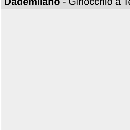
Dademilano
- Ginocchio a 