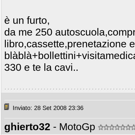
è un furto,
da me 250 autoscuola,compr
libro,cassette,prenetazione e
blàblà+bollettini+visitamed
330 e te la cavi..
Inviato: 28 Set 2008 23:36
ghierto32
- MotoGp