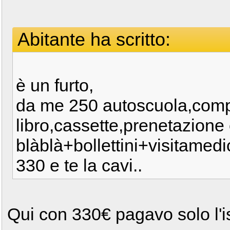
Abitante ha scritto:
è un furto,
da me 250 autoscuola,comp
libro,cassette,prenetazione
blàblà+bollettini+visitame
330 e te la cavi..
Qui con 330€ pagavo solo l'i