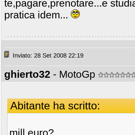
te,pagare,prenotare...e studia
pratica idem...
Inviato: 28 Set 2008 22:19
ghierto32
- MotoGp
Abitante ha scritto:
mill euro?