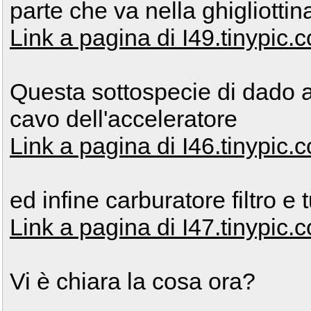
parte che va nella ghigliottina
Link a pagina di I49.tinypic.
Questa sottospecie di dado a
cavo dell'acceleratore
Link a pagina di I46.tinypic.
ed infine carburatore filtro e t
Link a pagina di I47.tinypic.
Vi è chiara la cosa ora?