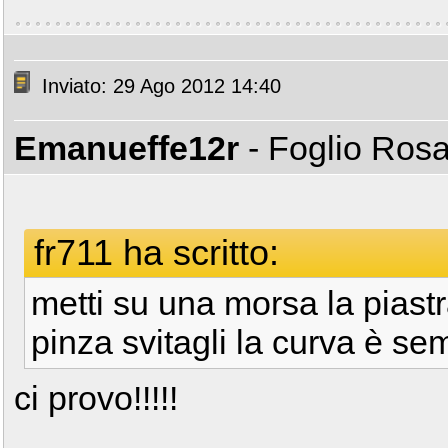
Inviato: 29 Ago 2012 14:40
Emanueffe12r
- Foglio Ros
fr711 ha scritto:
metti su una morsa la piast
pinza svitagli la curva è s
ci provo!!!!!