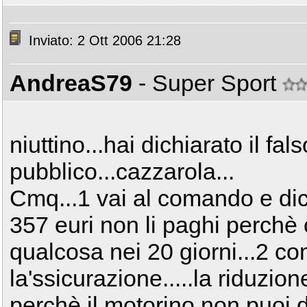
Inviato: 2 Ott 2006 21:28
AndreaS79
- Super Sport
niuttino...hai dichiarato il fal
pubblico...cazzarola...
Cmq...1 vai al comando e dici 
357 euri non li paghi perch
qualcosa nei 20 giorni...2 c
la'ssicurazione.....la riduzio
perchè il motorino non puoi d