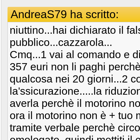
AndreaS79 ha scritto:
niuttino...hai dichiarato il fa
pubblico...cazzarola...
Cmq...1 vai al comando e dic
357 euri non li paghi perc
qualcosa nei 20 giorni...2 
la'ssicurazione.....la riduzi
averla perchè il motorino n
ora il motorino non è + tuo m
tramite verbale perchè circ
omologato. quindi mettiti il 