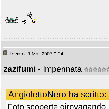
Inviato: 9 Mar 2007 0:24
zazifumi
- Impennata
AngiolettoNero ha scritto:
Foto scoperte girovagando