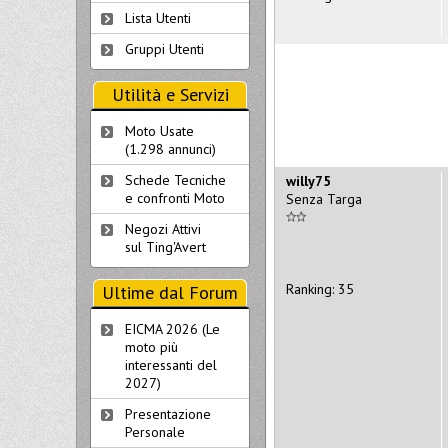
Lista Utenti
Gruppi Utenti
Utilità e Servizi
Moto Usate
(1.298 annunci)
Schede Tecniche
willy75
e confronti Moto
Senza Targa
Negozi Attivi
sul Ting'Avert
Ranking: 35
Ultime dal Forum
EICMA 2026 (Le
moto più
interessanti del
2027)
Presentazione
Personale