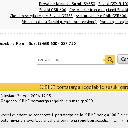
Prova della nuova Suzuki SV650
-
Suzuki GSX-R 10
Suzuki GSR 600
-
Costo e confronto tagliandi Suzuk
Che olio scegliere per Suzuki GSR??
-
Assicurazione e Bolli GSR600 (
Richiamo della Suzuki (regolatore tensione)
-
Portatarga origi
Suzuki
→
Forum Suzuki GSR 600 - GSR 750
X-BIKE portatarga regolabile suzuki gs
Inviato: 24 Ago 2006 17:05
Oggetto
: X-BIKE portatarga regolabile suzuki gsr600
vorrei chiedere se conoscete il portatarga della X-BIKE per gsr600 ? e 
poter inviare ? eventuali critiche o commenti sono ben accetti..............v