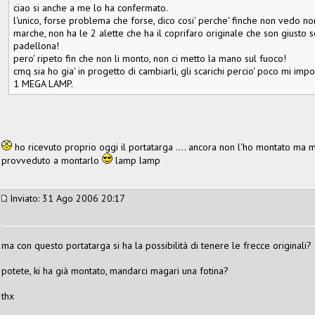
ciao si anche a me lo ha confermato.
l'unico, forse problema che forse, dico cosi' perche' finche non vedo no
marche, non ha le 2 alette che ha il coprifaro originale che son giusto sot
padellona!
pero' ripeto fin che non li monto, non ci metto la mano sul fuoco!
cmq sia ho gia' in progetto di cambiarli, gli scarichi percio' poco mi impo
1 MEGA LAMP.
ho ricevuto proprio oggi il portatarga .... ancora non l'ho montato ma mi 
provveduto a montarlo
lamp lamp
Inviato: 31 Ago 2006 20:17
ma con questo portatarga si ha la possibilità di tenere le frecce originali?
potete, ki ha già montato, mandarci magari una fotina?
thx