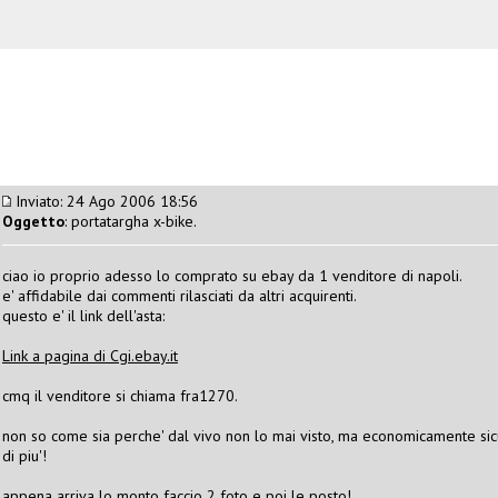
Inviato: 24 Ago 2006 18:56
Oggetto
: portatargha x-bike.
ciao io proprio adesso lo comprato su ebay da 1 venditore di napoli.
e' affidabile dai commenti rilasciati da altri acquirenti.
questo e' il link dell'asta:
Link a pagina di Cgi.ebay.it
cmq il venditore si chiama fra1270.
non so come sia perche' dal vivo non lo mai visto, ma economicamente sic
di piu'!
appena arriva lo monto faccio 2 foto e poi le posto!