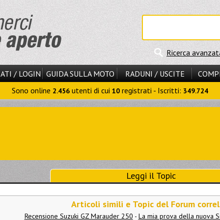
Ricerca avanzat
ATI / LOGIN
GUIDA SULLA MOTO
RADUNI / USCITE
COMP
Sono online
utenti di cui
registrati - Iscritti:
2.456
10
349.724
Leggi il Topic
Articoli simili e Topic del Forum correl
Recensione Suzuki GZ Marauder 250
-
La mia prova della nuova 