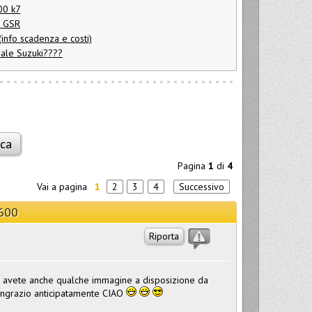
00 k7
i GSR
info scadenza e costi)
nale Suzuki????
Pagina
1
di
4
Vai a pagina
1
2
3
4
Successivo
r600
Riporta
se avete anche qualche immagine a disposizione da
i ringrazio anticipatamente CIAO