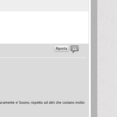
Riporta
uramente e' buono, rispetto ad altri che costano molto