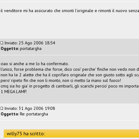
il venditore mi ha assicurato che smonti l'originale e rimonti il nuovo senza 
Inviato: 25 Ago 2006 18:54
Oggetto
: portatargha
ciao si anche a me lo ha confermato.
l'unico, forse problema che forse, dico cosi' perche' finche non vedo non 
non ha le 2 alette che ha il coprifaro originale che son giusto sotto agli sc
pero' ripeto fin che non li monto, non ci metto la mano sul fuoco!
cmq sia ho gia' in progetto di cambiarli, gli scarichi percio' poco mi importa
1 MEGA LAMP.
Inviato: 31 Ago 2006 19:08
Oggetto
: Re: portatargha
willy75 ha scritto: