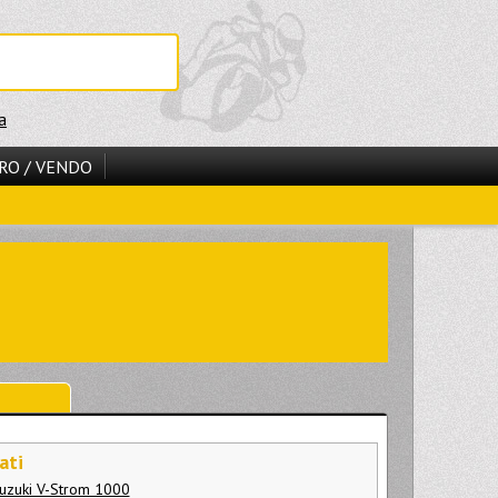
a
RO / VENDO
ati
Suzuki V-Strom 1000