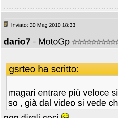
Inviato: 30 Mag 2010 18:33
dario7
- MotoGp
gsrteo ha scritto:
magari entrare più veloce s
so , già dal video si vede 
non dirgli cosi