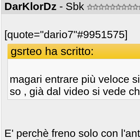
DarKlorDz
- Sbk
[quote="dario7"#9951575]
gsrteo ha scritto:
magari entrare più veloce s
so , già dal video si vede 
E' perchè freno solo con l'an