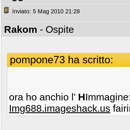
Inviato: 5 Mag 2010 21:28
Rakom
- Ospite
pompone73 ha scritto:
ora ho anchio l'
H
Immagine
Img688.imageshack.us
fair