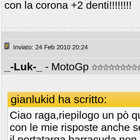
con la corona +2 denti!!!!!!!!
Inviato: 24 Feb 2010 20:24
_-Luk-_
- MotoGp
gianlukid ha scritto:
Ciao raga,riepilogo un pò q
con le mie risposte anche se
il portatarga barracuda non