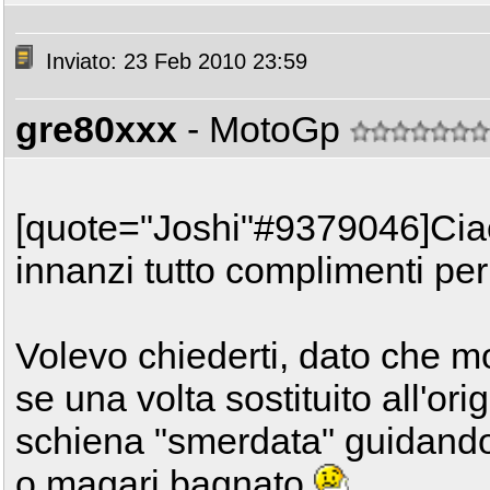
Inviato: 23 Feb 2010 23:59
gre80xxx
- MotoGp
[quote="Joshi"#9379046]Cia
innanzi tutto complimenti pe
Volevo chiederti, dato che mo
se una volta sostituito all'orig
schiena "smerdata" guidando 
o magari bagnato