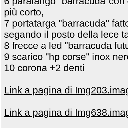
6 parafango "barracuda"con c
più corto,
7 portatarga "barracuda" fat
segando il posto della lece t
8 frecce a led "barracuda fut
9 scarico "hp corse" inox ner
10 corona +2 denti
Link a pagina di Img203.im
Link a pagina di Img638.im