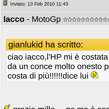
Inviato: 13 Feb 2010 11:43
Iacco
- MotoGp
gianlukid ha scritto:
ciao iacco,l'HP mi è costata 
da un conce molto onesto pe
costa di più!!!!!!dice lui