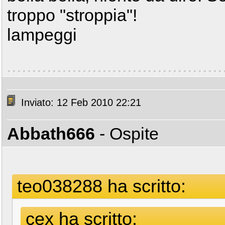
troppo "stroppia"!
lampeggi
Inviato: 12 Feb 2010 22:21
Abbath666
- Ospite
teo038288 ha scritto:
cex ha scritto: