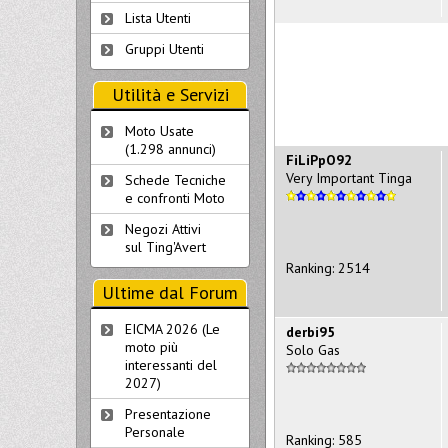
Lista Utenti
Gruppi Utenti
Utilità e Servizi
Moto Usate
(1.298 annunci)
FiLiPpO92
Very Important Tinga
Schede Tecniche
e confronti Moto
Negozi Attivi
sul Ting'Avert
Ranking: 2514
Ultime dal Forum
EICMA 2026 (Le
derbi95
moto più
Solo Gas
interessanti del
2027)
Presentazione
Personale
Ranking: 585