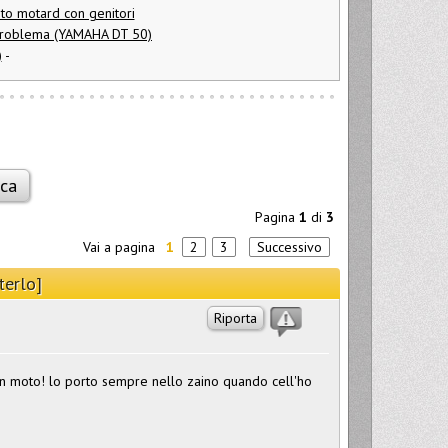
to motard con genitori
Problema (YAMAHA DT 50)
)
-
Pagina
1
di
3
Vai a pagina
1
2
3
Successivo
terlo]
Riporta
in moto! lo porto sempre nello zaino quando cell'ho