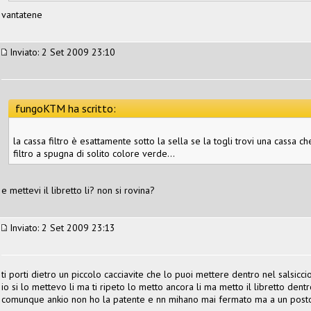
vantatene
Inviato: 2 Set 2009 23:10
fungoKTM ha scritto:
la cassa filtro è esattamente sotto la sella se la togli trovi una cassa c
filtro a spugna di solito colore verde...
e mettevi il libretto li? non si rovina?
Inviato: 2 Set 2009 23:13
ti porti dietro un piccolo cacciavite che lo puoi mettere dentro nel salsicci
io si lo mettevo li ma ti ripeto lo metto ancora li ma metto il libretto den
comunque ankio non ho la patente e nn mihano mai fermato ma a un posto 