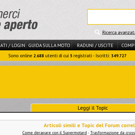
Ricerca avanzat
ATI / LOGIN
GUIDA SULLA MOTO
RADUNI / USCITE
COMP
Sono online
utenti di cui
registrati - Iscritti:
2.688
5
349.727
Leggi il Topic
Articoli simili e Topic del Forum correl
Come derapare con il Supermotard
-
Trasformazione da cros