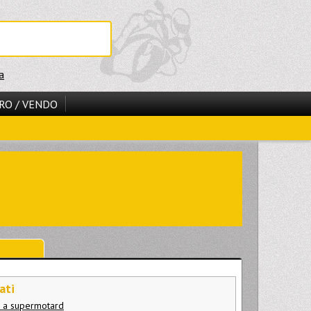
a
RO / VENDO
ati
s a supermotard