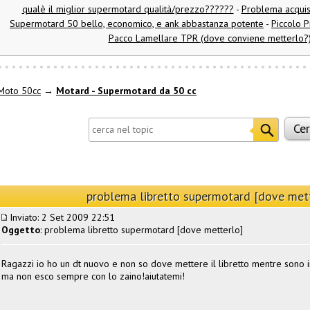
qualè il miglior supermotard qualità/prezzo??????
-
Problema acquis
Supermotard 50 bello, economico, e ank abbastanza potente
-
Piccolo 
Pacco Lamellare TPR (dove conviene metterlo?
Moto 50cc
→
Motard - Supermotard da 50 cc
problema libretto supermotard [dove met
Inviato: 2 Set 2009 22:51
Oggetto
: problema libretto supermotard [dove metterlo]
Ragazzi io ho un dt nuovo e non so dove mettere il libretto mentre sono 
ma non esco sempre con lo zaino!aiutatemi!