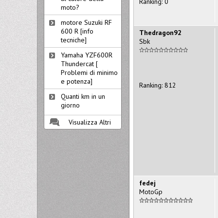
Ranking: 0
moto?
motore Suzuki RF
600 R [info
Thedragon92
tecniche]
Sbk
Yamaha YZF600R
Thundercat [
Problemi di minimo
e potenza]
Ranking: 812
Quanti km in un
giorno
Visualizza Altri
fedej
MotoGp