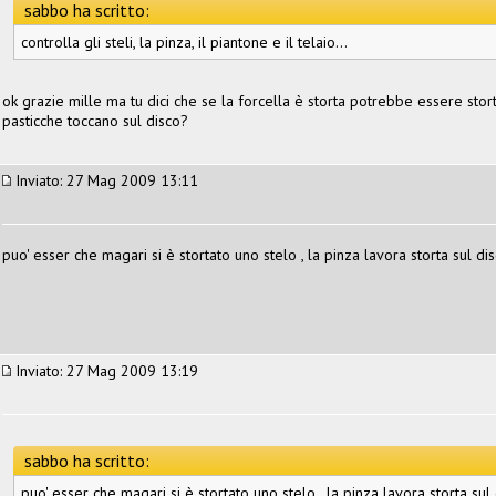
sabbo ha scritto:
controlla gli steli, la pinza, il piantone e il telaio...
ok grazie mille ma tu dici che se la forcella è storta potrebbe essere stort
pasticche toccano sul disco?
Inviato: 27 Mag 2009 13:11
puo' esser che magari si è stortato uno stelo , la pinza lavora storta sul 
Inviato: 27 Mag 2009 13:19
sabbo ha scritto:
puo' esser che magari si è stortato uno stelo , la pinza lavora storta s