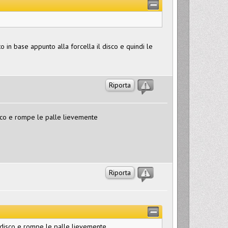
o in base appunto alla forcella il disco e quindi le
Riporta
disco e rompe le palle lievemente
Riporta
ul disco e rompe le palle lievemente