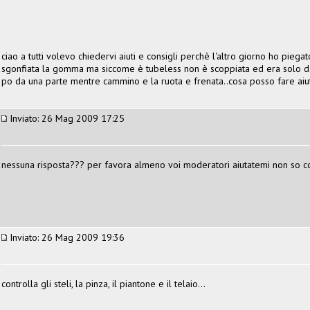
ciao a tutti volevo chiedervi aiuti e consigli perchè l'altro giorno ho pieg
sgonfiata la gomma ma siccome è tubeless non è scoppiata ed era solo da 
po da una parte mentre cammino e la ruota e frenata..cosa posso fare aiu
Inviato: 26 Mag 2009 17:25
nessuna risposta??? per favora almeno voi moderatori aiutatemi non so co
Inviato: 26 Mag 2009 19:36
controlla gli steli, la pinza, il piantone e il telaio...