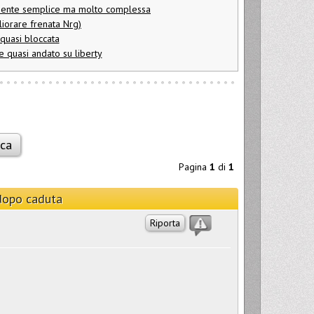
emente semplice ma molto complessa
liorare frenata Nrg)
quasi bloccata
e quasi andato su liberty
Pagina
1
di
1
 dopo caduta
Riporta