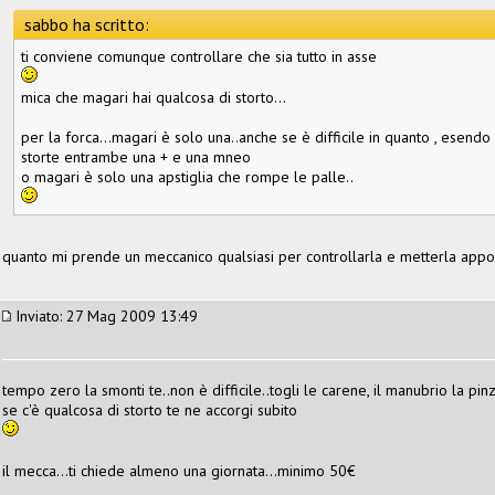
sabbo ha scritto:
ti conviene comunque controllare che sia tutto in asse
mica che magari hai qualcosa di storto...
per la forca...magari è solo una..anche se è difficile in quanto , esend
storte entrambe una + e una mneo
o magari è solo una apstiglia che rompe le palle..
quanto mi prende un meccanico qualsiasi per controllarla e metterla app
Inviato: 27 Mag 2009 13:49
tempo zero la smonti te..non è difficile..togli le carene, il manubrio la pin
se c'è qualcosa di storto te ne accorgi subito
il mecca...ti chiede almeno una giornata...minimo 50€