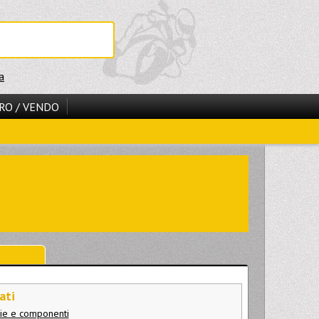
a
RO / VENDO
ati
gie e componenti