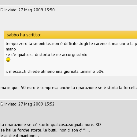
Inviato: 27 Mag 2009 13:50
sabbo ha scritto:
tempo zero la smonti te..non è difficile..togli le carene, il manubrio la p
mano
se c'è qualcosa di storto te ne accorgi subito
il mecca...ti chiede almeno una giornata...minimo 50€
ma in quei 50 euro è compresa anche la riparazione se è storta la forcella
Inviato: 27 Mag 2009 13:52
la riparazione se c'è storto qualcosa..sognala pure..XD
se hai le forche storte..le butti...non ci son c***i...
e anche il piantone...