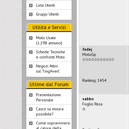
Lista Utenti
Gruppi Utenti
Utilità e Servizi
Moto Usate
(1.298 annunci)
fedej
Schede Tecniche
MotoGp
e confronti Moto
Negozi Attivi
sul Ting'Avert
Ranking: 1454
Ultime dal Forum
Presentazione
sabbo
Personale
Foglio Rosa
Casco su misura:
possibile?
Come sopravvivere
al calore della