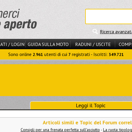
Ricerca avanzat
ATI / LOGIN
GUIDA SULLA MOTO
RADUNI / USCITE
COMP
Sono online
utenti di cui
registrati - Iscritti:
2.961
7
349.721
Leggi il Topic
Articoli simili e Topic del Forum correl
Consigli per una frenata perfetta sull'asciutto
-
La ruota: tipolo