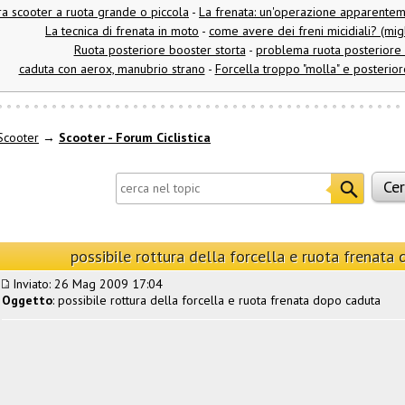
ra scooter a ruota grande o piccola
-
La frenata: un'operazione apparent
La tecnica di frenata in moto
-
come avere dei freni micidiali? (mig
Ruota posteriore booster storta
-
problema ruota posteriore 
caduta con aerox, manubrio strano
-
Forcella troppo "molla" e posterior
Scooter
→
Scooter - Forum Ciclistica
possibile rottura della forcella e ruota frenata
Inviato: 26 Mag 2009 17:04
Oggetto
: possibile rottura della forcella e ruota frenata dopo caduta