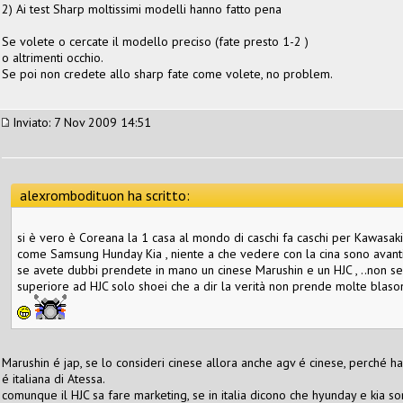
2) Ai test Sharp moltissimi modelli hanno fatto pena
Se volete o cercate il modello preciso (fate presto 1-2 )
o altrimenti occhio.
Se poi non credete allo sharp fate come volete, no problem.
Inviato: 7 Nov 2009 14:51
alexrombodituon ha scritto:
si è vero è Coreana la 1 casa al mondo di caschi fa caschi per Kawasak
come Samsung Hunday Kia , niente a che vedere con la cina sono avanti
se avete dubbi prendete in mano un cinese Marushin e un HJC , ..non 
superiore ad HJC solo shoei che a dir la verità non prende molte blasonat
Marushin é jap, se lo consideri cinese allora anche agv é cinese, perché ha
é italiana di Atessa.
comunque il HJC sa fare marketing, se in italia dicono che hyunday e kia s