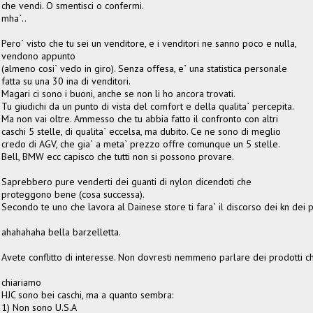
che vendi. O smentisci o confermi.
mha`..
Pero` visto che tu sei un venditore, e i venditori ne sanno poco e nulla,
vendono appunto
(almeno cosi` vedo in giro). Senza offesa, e` una statistica personale
fatta su una 30 ina di venditori.
Magari ci sono i buoni, anche se non li ho ancora trovati.
Tu giudichi da un punto di vista del comfort e della qualita` percepita.
Ma non vai oltre. Ammesso che tu abbia fatto il confronto con altri
caschi 5 stelle, di qualita` eccelsa, ma dubito. Ce ne sono di meglio
credo di AGV, che gia` a meta` prezzo offre comunque un 5 stelle.
Bell, BMW ecc capisco che tutti non si possono provare.
Saprebbero pure venderti dei guanti di nylon dicendoti che
proteggono bene (cosa successa).
Secondo te uno che lavora al Dainese store ti fara` il discorso dei kn dei
ahahahaha bella barzelletta.
Avete conflitto di interesse. Non dovresti nemmeno parlare dei prodotti c
chiariamo
HJC sono bei caschi, ma a quanto sembra:
1) Non sono U.S.A