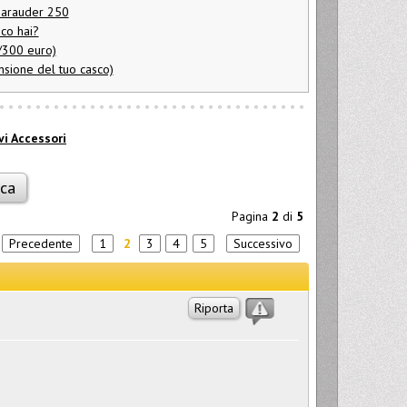
Marauder 250
co hai?
/300 euro)
nsione del tuo casco)
vi Accessori
Pagina
2
di
5
a
Precedente
1
2
3
4
5
Successivo
Riporta