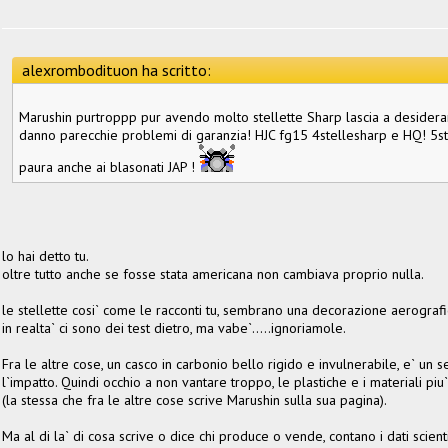
alexrombodituon ha scritto:
Marushin purtroppp pur avendo molto stellette Sharp lascia a desiderare
danno parecchie problemi di garanzia! HJC fg15 4stellesharp e HQ! 5stel
paura anche ai blasonati JAP !
lo hai detto tu.
oltre tutto anche se fosse stata americana non cambiava proprio nulla.
le stellette cosi` come le racconti tu, sembrano una decorazione aerografi
in realta` ci sono dei test dietro, ma vabe`.....ignoriamole.
Fra le altre cose, un casco in carbonio bello rigido e invulnerabile, e` un
l`impatto. Quindi occhio a non vantare troppo, le plastiche e i materiali p
(la stessa che fra le altre cose scrive Marushin sulla sua pagina).
Ma al di la` di cosa scrive o dice chi produce o vende, contano i dati scientif