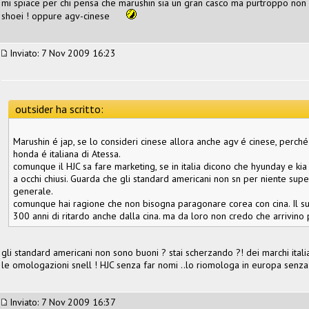
mi spiace per chi pensa che marushin sia un gran casco ma purtroppo non 
shoei ! oppure agv-cinese
Inviato: 7 Nov 2009 16:23
outsider ha scritto:
Marushin é jap, se lo consideri cinese allora anche agv é cinese, perché 
honda é italiana di Atessa.
comunque il HJC sa fare marketing, se in italia dicono che hyunday e ki
a occhi chiusi. Guarda che gli standard americani non sn per niente super
generale.
comunque hai ragione che non bisogna paragonare corea con cina. Il sudco
300 anni di ritardo anche dalla cina. ma da loro non credo che arrivino 
gli standard americani non sono buoni ? stai scherzando ?! dei marchi ita
le omologazioni snell ! HJC senza far nomi ..lo riomologa in europa senza
Inviato: 7 Nov 2009 16:37