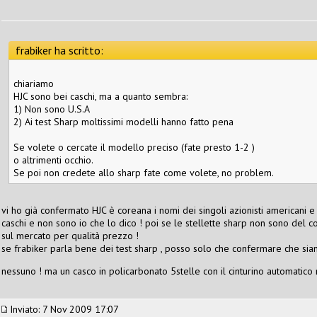
frabiker ha scritto:
chiariamo
HJC sono bei caschi, ma a quanto sembra:
1) Non sono U.S.A
2) Ai test Sharp moltissimi modelli hanno fatto pena
Se volete o cercate il modello preciso (fate presto 1-2 )
o altrimenti occhio.
Se poi non credete allo sharp fate come volete, no problem.
vi ho già confermato HJC è coreana i nomi dei singoli azionisti americani 
caschi e non sono io che lo dico ! poi se le stellette sharp non sono del co
sul mercato per qualità prezzo !
se frabiker parla bene dei test sharp , posso solo che confermare che sia
nessuno ! ma un casco in policarbonato 5stelle con il cinturino automatic
Inviato: 7 Nov 2009 17:07