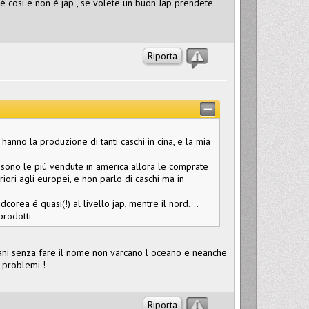
è cosi e non è jap , se volete un buon Jap prendete
Riporta
hanno la produzione di tanti caschi in cina, e la mia
a sono le piú vendute in america allora le comprate
iori agli europei, e non parlo di caschi ma in
rea é quasi(!) al livello jap, mentre il nord....
prodotti.
liani senza fare il nome non varcano l oceano e neanche
 problemi !
Riporta