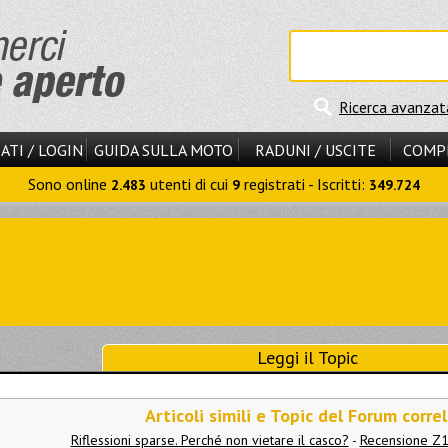
Ricerca avanzat
ATI / LOGIN
GUIDA SULLA MOTO
RADUNI / USCITE
COMP
Sono online
utenti di cui
registrati - Iscritti:
2.483
9
349.724
Leggi il Topic
Articoli simili e Topic del Forum correl
Riflessioni sparse. Perché non vietare il casco?
-
Recensione Z