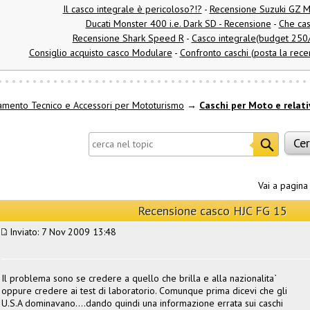
Il casco integrale è pericoloso?!?
-
Recensione Suzuki GZ 
Ducati Monster 400 i.e. Dark SD - Recensione
-
Che cas
Recensione Shark Speed R
-
Casco integrale(budget 250
Consiglio acquisto casco Modulare
-
Confronto caschi (posta la rece
amento Tecnico e Accessori per Mototurismo
→
Caschi per Moto e relati
Vai a pagin
Recensione casco HJC FG 15
Inviato: 7 Nov 2009 13:48
Il problema sono se credere a quello che brilla e alla nazionalita`
oppure credere ai test di laboratorio. Comunque prima dicevi che gli
U.S.A dominavano....dando quindi una informazione errata sui caschi