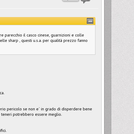
 parecchio il casco cinese, guarnizioni e colle
le sharp , questi u.s.a. per qualità prezzo fanno
ca.
 serio pericolo se non e` in grado di disperdere bene
iu` teneri potrebbero essere meglio.
ici.