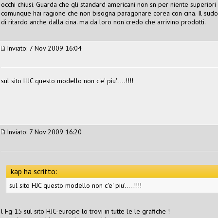
occhi chiusi. Guarda che gli standard americani non sn per niente superiori
comunque hai ragione che non bisogna paragonare corea con cina. Il sudcorea
di ritardo anche dalla cina. ma da loro non credo che arrivino prodotti.
Inviato: 7 Nov 2009 16:04
sul sito HJC questo modello non c'e' piu'.....!!!!
Inviato: 7 Nov 2009 16:20
kap ha scritto:
sul sito HJC questo modello non c'e' piu'.....!!!!
l Fg 15 sul sito HJC-europe lo trovi in tutte le le grafiche !