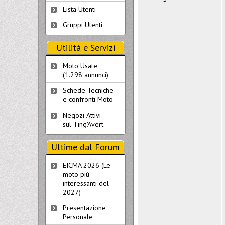
Lista Utenti
Gruppi Utenti
Utilità e Servizi
Moto Usate
(1.298 annunci)
Schede Tecniche
e confronti Moto
Negozi Attivi
sul Ting'Avert
Ultime dal Forum
EICMA 2026 (Le
moto più
interessanti del
2027)
Presentazione
Personale