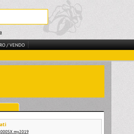
a
RO / VENDO
ati
1000SX my2019