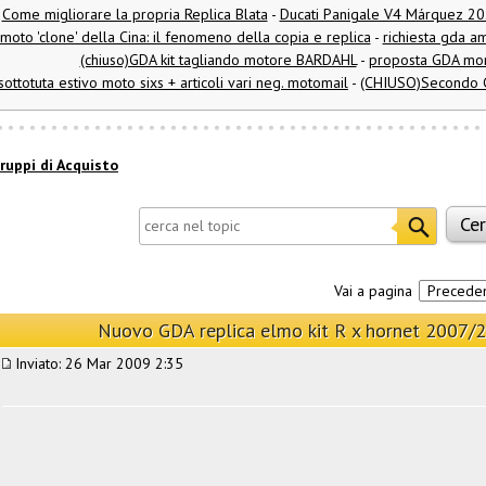
Come migliorare la propria Replica Blata
-
Ducati Panigale V4 Márquez 2
moto 'clone' della Cina: il fenomeno della copia e replica
-
richiesta gda am
(chiuso)GDA kit tagliando motore BARDAHL
-
proposta GDA mo
ottotuta estivo moto sixs + articoli vari neg. motomail
-
(CHIUSO)Secondo G
ruppi di Acquisto
Vai a pagina
Precede
Nuovo GDA replica elmo kit R x hornet 2007
Inviato: 26 Mar 2009 2:35