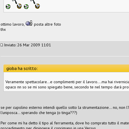
ottimo lavoro,
posta altre foto
thx
Inviato: 26 Mar 2009 11:01
gioba ha scritto:
Veramente spettacolare...e complimenti per il lavoro....ma hai rivernic
opaco nn so se mi sono spiegato bene, secondo te nel tempo darà prob
se per cupolino esterno intendi quello sotto la strumentazione... no, non l'h
l'uniposca... sperando che tenga (o tinga???)
Per come mi ha detto il tipo al ferramenta, dove ho comprato tutto il mater
procedimento per dipingere il coprimano in una Versys...