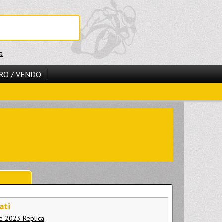
a
RO / VENDO
ati
le 2023 Replica