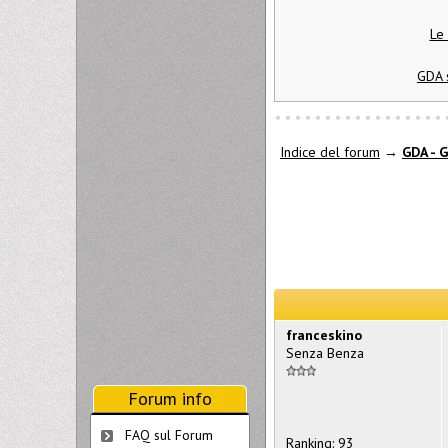
Le 
GDA s
Indice del forum
→
GDA - G
franceskino
Senza Benza
Forum info
FAQ sul Forum
Ranking: 93