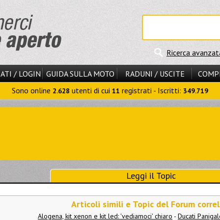
Ricerca avanzat
ATI / LOGIN
GUIDA SULLA MOTO
RADUNI / USCITE
COMP
Sono online
utenti di cui
registrati - Iscritti:
2.628
11
349.719
Leggi il Topic
Articoli simili e Topic del Forum correl
Alogena, kit xenon e kit led: 'vediamoci' chiaro
-
Ducati Paniga