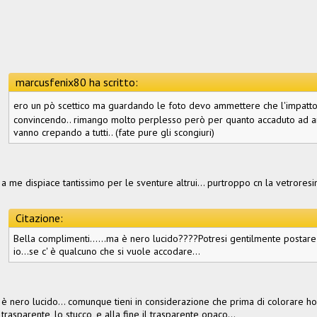
marcusfenix80 ha scritto:
ero un pò scettico ma guardando le foto devo ammettere che l'impatto 
convincendo.. rimango molto perplesso però per quanto accaduto ad a
vanno crepando a tutti.. (fate pure gli scongiuri)
a me dispiace tantissimo per le sventure altrui... purtroppo cn la vetroresin
Citazione:
Bella complimenti......ma è nero lucido????Potresi gentilmente postar
io...se c' è qualcuno che si vuole accodare...
è nero lucido... comunque tieni in considerazione che prima di colorare ho p
trasparente, lo stucco, e alla fine il trasparente opaco...