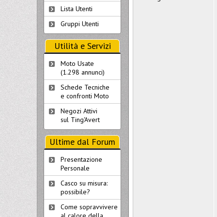
Lista Utenti
Gruppi Utenti
Utilità e Servizi
Moto Usate
(1.298 annunci)
Schede Tecniche
e confronti Moto
Negozi Attivi
sul Ting'Avert
Ultime dal Forum
Presentazione
Personale
Casco su misura:
possibile?
Come sopravvivere
al calore della