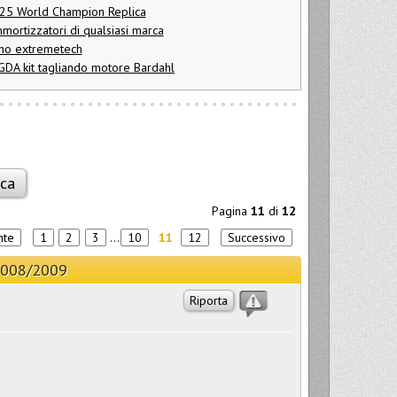
025 World Champion Replica
mortizzatori di qualsiasi marca
no extremetech
DA kit tagliando motore Bardahl
Pagina
11
di
12
nte
1
2
3
...
10
11
12
Successivo
/2008/2009
Riporta